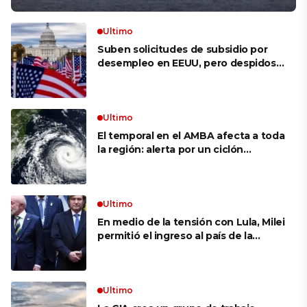
Ultimo
Suben solicitudes de subsidio por
desempleo en EEUU, pero despidos
siguen bajos
Ultimo
El temporal en el AMBA afecta a toda
la región: alerta por un ciclón
extratropical, vientos de 100 km/h y
riesgo de tornado en Brasil
Ultimo
En medio de la tensión con Lula, Milei
permitió el ingreso al país de la
Marina de Brasil para realizar
ejercicios militares conjuntos
Ultimo