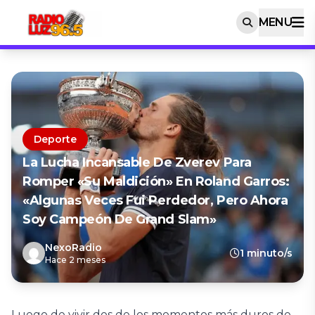
MENU
Deporte
La Lucha Incansable De Zverev Para
Romper «su Maldición» En Roland Garros:
«Algunas Veces Fui Perdedor, Pero Ahora
Soy Campeón De Grand Slam»
NexoRadio
1 minuto/s
Hace 2 meses
Luego de vivir dos de los momentos más duros de