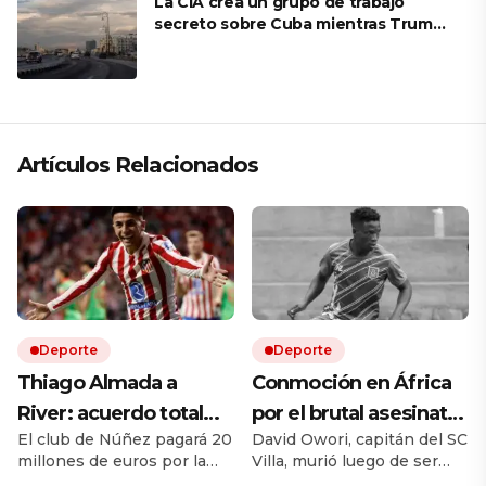
La CIA crea un grupo de trabajo
secreto sobre Cuba mientras Trump
presiona a La Habana
Artículos Relacionados
Deporte
Deporte
Thiago Almada a
Conmoción en África
River: acuerdo total
por el brutal asesinato
El club de Núñez pagará 20
David Owori, capitán del SC
con Atlético de Madrid
de una de las figuras
millones de euros por la
Villa, murió luego de ser
y el campeón del
del fútbol ugandés
mitad del pase del ex Vélez.
brutalmente atacado