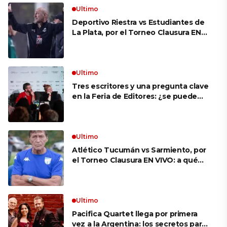
Ultimo
Deportivo Riestra vs Estudiantes de
La Plata, por el Torneo Clausura EN
VIVO: a qué hora juegan,
formaciones y cómo ver el partido
Ultimo
Tres escritores y una pregunta clave
en la Feria de Editores: ¿se puede
aprender a escuchar?
Ultimo
Atlético Tucumán vs Sarmiento, por
el Torneo Clausura EN VIVO: a qué
hora juegan, formaciones y cómo ver
el partido
Ultimo
Pacifica Quartet llega por primera
vez a la Argentina: los secretos para