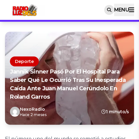
MENU
Deporte
Jannik Sinner Pasó Por El Hospital Para
Saber Qué Le Ocurrió Tras Su Inesperada
Caída Ante Juan Manuel Cerúndolo En
Roland Garros
NexoRadio
1 minuto/s
Hace 2 meses
El número uno del mundo se sometió a estudios