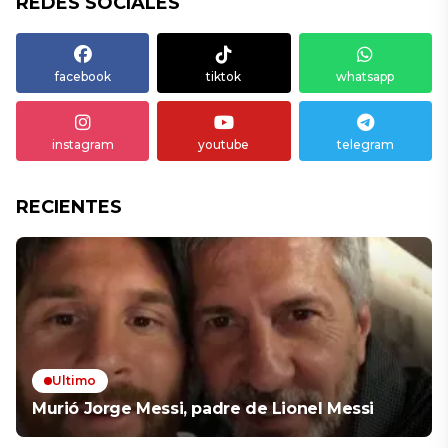
REDES SOCIALES
facebook
tiktok
whatsapp
instagram
youtube
telegram
RECIENTES
Ultimo
Murió Jorge Messi, padre de Lionel Messi