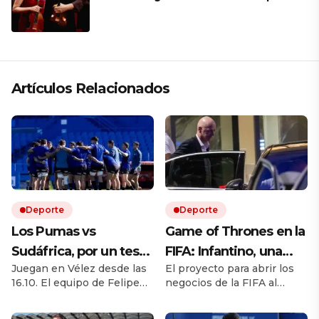
mantener a un cuarteto de cuerdas
que respeta lo antiguo y mira al
futuro
Artículos Relacionados
Deporte
Deporte
Los Pumas vs
Game of Thrones en la
Sudáfrica, por un test
FIFA: Infantino, una
Juegan en Vélez desde las
El proyecto para abrir los
match EN VIVO: a qué
rebelión en marcha y
16.10. El equipo de Felipe
negocios de la FIFA al
hora juegan,
la batalla por el trono
Contepomi cuenta con
capital privado desató una
formaciones y cómo
cuatro debutantes. Por
fuerte disputa interna.