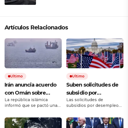
Artículos Relacionados
Ultimo
Ultimo
Irán anuncia acuerdo
Suben solicitudes de
con Omán sobre
subsidio por
La república islámica
Las solicitudes de
Ormuz, pero avisa que
desempleo en EEUU,
informó que se pactó una
subsidios por desempleo
su reapertura
pero despidos siguen
ruta alternativa al
en EE.UU. subieron
dependerá de lo que
bajos
estratégico estrecho por
ligeramente, pero los
donde pasa la quinta parte
despidos se mantienen en
haga Estados Unidos