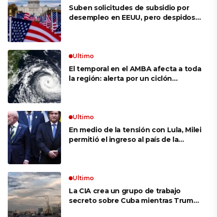
Suben solicitudes de subsidio por
desempleo en EEUU, pero despidos
siguen bajos
Ultimo
El temporal en el AMBA afecta a toda
la región: alerta por un ciclón
extratropical, vientos de 100 km/h y
riesgo de tornado en Brasil
Ultimo
En medio de la tensión con Lula, Milei
permitió el ingreso al país de la
Marina de Brasil para realizar
ejercicios militares conjuntos
Ultimo
La CIA crea un grupo de trabajo
secreto sobre Cuba mientras Trump
presiona a La Habana