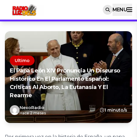
MENU
Ultimo
El Papa León XIV Pronuncia Un Discurso
Histórico En El Parlamento Español:
Criticas Al Aborto, La Eutanasia Y El
Rearme
NexoRadio
1 minuto/s
Hace 2 meses
Por primera vez en la historia de España, un papa