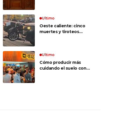
inconstitucional el tope
vocabulario»
a jubilaciones de
privilegio y avaló
haberes de $ 18
Ultimo
millones
Oeste caliente: cinco
muertes y tiroteos
entre bandas narcos en
las últimas semanas
Ultimo
Cómo producir más
cuidando el suelo con
una estrategia integral