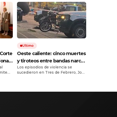
Ultimo
 Corte
Oeste caliente: cinco muertes
ional
y tiroteos entre bandas narcos
al
Los episodios de violencia se
en las últimas semanas
ímite
sucedieron en Tres de Febrero, José
s de $
C. Paz, La Matanza y Hurlingham.
laro.
Hubo dos policías y tres
ucido
delincuentes muerto, mientras
er
crece la pelea por el control del
tro del
narcomenudeo.