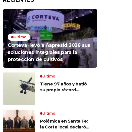
RECIENTES
Ultimo
Corteva llevó a Aapresid 2026 sus
soluciones integrales para la
protección de cultivos
Ultimo
Tiene 97 años y batió
su propio récord
Guinness al convertirse
en la mujer más longeva
del mundo en volar
sobre las alas de un
Ultimo
avión en movimiento:
Polémica en Santa Fe:
«Las palabras ‘no
la Corte local declaró
puedo’ no existen en mi