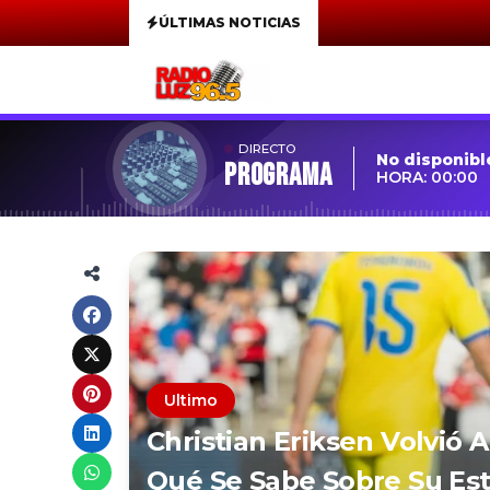
ÚLTIMAS NOTICIAS
DIRECTO
No disponibl
Programa
HORA: 00:00
Ultimo
Christian Eriksen Volvió 
Qué Se Sabe Sobre Su Est