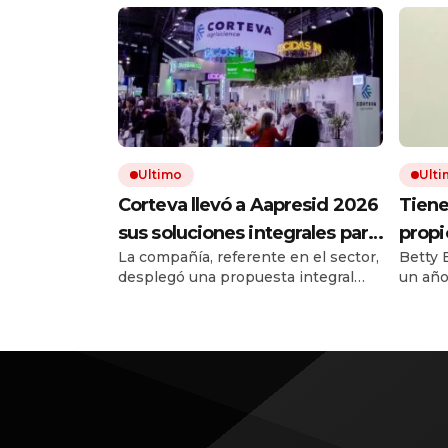
Ultimo
Ult
Corteva llevó a Aapresid 2026
Tiene
sus soluciones integrales para
propi
La compañía, referente en el sector,
Betty 
la protección de cultivos
conve
desplegó una propuesta integral
un año
longe
que combina productos
derram
sobre
tradicionales y soluciones
consis
biológicas. El portafolio incluyó a sus
alas d
movim
últimas novedades, como Gallery™ y
hecho 
puedo
Viovan™, y SpeedBox™, un próximo
lanzamiento.
vocab