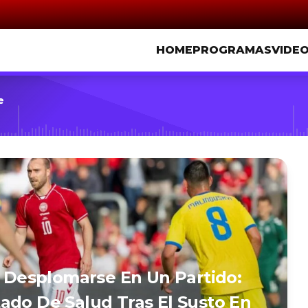
HOME
PROGRAMAS
VIDE
e
A Desplomarse En Un Partido:
ado De Salud Tras El Susto En