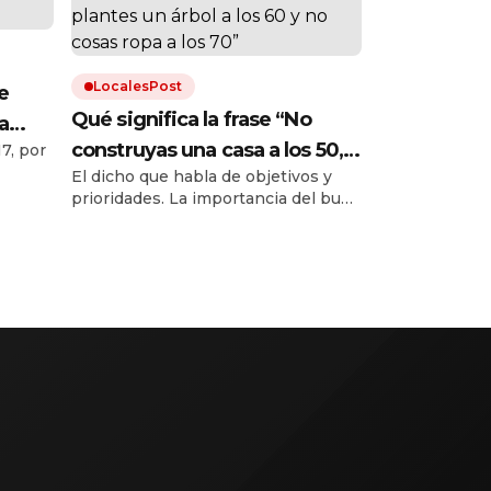
LocalesPost
e
Qué significa la frase “No
a
construyas una casa a los 50,
7, por
o
El dicho que habla de objetivos y
no plantes un árbol a los 60 y
prioridades. La importancia del buen
no cosas ropa a los 70”
uso del tiempo y de poner en
perspectiva.