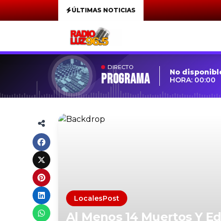
ÚLTIMAS NOTICIAS
DIRECTO
No disponibl
Programa
HORA: 00:00
LocalesPost
Al Menos 14 Muertos Y Edi