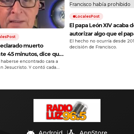
LocalesPost
El papa León XIV acaba d
autorizar algo que el pap
alesPost
El hecho no ocurría desde 201
Francisco había prohibid
eclarado muerto
decisión de Francisco.
te 45 minutos, dice que
 haberse encontrado cara a
 al cielo y revela cómo es
on Jesucristo. Y contó cada
s
e del encuentro.
Android
AppStore