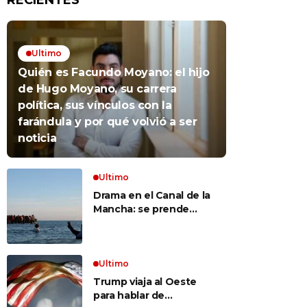
RECIENTES
Ultimo
Quién es Facundo Moyano: el hijo
de Hugo Moyano, su carrera
política, sus vínculos con la
farándula y por qué volvió a ser
noticia
Ultimo
Drama en el Canal de la
Mancha: se prende
fuego un bote repleto
de inmigrantes frente a
Gran Bretaña
Ultimo
Trump viaja al Oeste
para hablar de