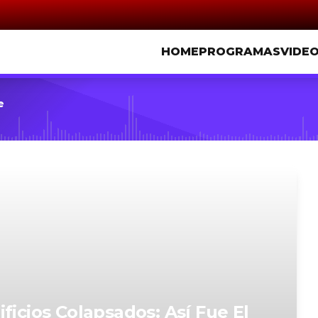
HOME
PROGRAMAS
VIDE
e
ficios Colapsados: Así Fue El