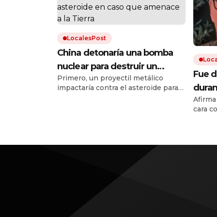
LocalesPost
China detonaría una bomba
Loc
nuclear para destruir un
Fue d
Primero, un proyectil metálico
asteroide en caso que
duran
impactaría contra el asteroide para
amenace a la Tierra
abrir un agujero profundo. Después,
Afirma
viajó
una segunda nave introduciría una
cara c
Jesú
carga nuclear en ese hueco y la
detall
detonaría.