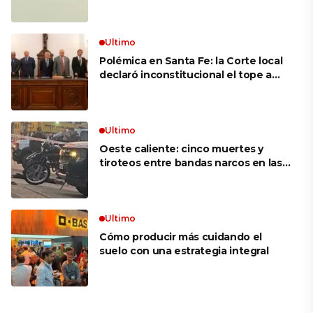
mujer más longeva del mundo en
volar sobre las alas de un avión en
movimiento: «Las palabras ‘no
puedo’ no existen en mi vocabulario»
Ultimo
Polémica en Santa Fe: la Corte local
declaró inconstitucional el tope a
jubilaciones de privilegio y avaló
haberes de $ 18 millones
Ultimo
Oeste caliente: cinco muertes y
tiroteos entre bandas narcos en las
últimas semanas
Ultimo
Cómo producir más cuidando el
suelo con una estrategia integral