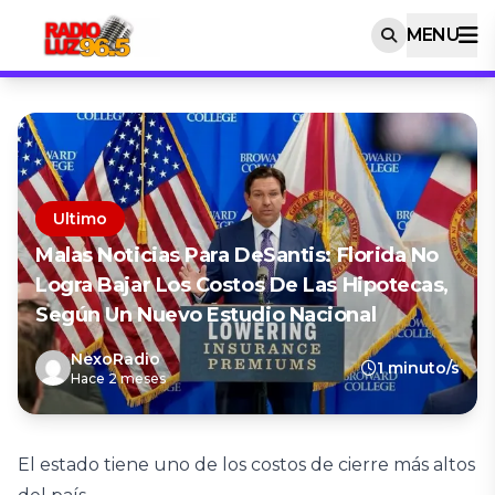
MENU
Ultimo
Malas Noticias Para DeSantis: Florida No
Logra Bajar Los Costos De Las Hipotecas,
Según Un Nuevo Estudio Nacional
NexoRadio
1 minuto/s
Hace 2 meses
El estado tiene uno de los costos de cierre más altos