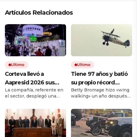
Artículos Relacionados
Ultimo
Ultimo
Corteva llevó a
Tiene 97 años y batió
Aapresid 2026 sus
su propio récord
La compañía, referente en
Betty Bromage hizo «wing
soluciones integrales
Guinness al
el sector, desplegó una
walking» un año después
para la protección de
convertirse en la
propuesta integral que
de sufrir un derrame
cultivos
mujer más longeva del
combina productos
cerebral. La acrobacia aérea
tradicionales y soluciones
consiste en volar parada
mundo en volar sobre
biológicas. El portafolio
sobre las alas de una
las alas de un avión en
incluyó a sus últimas
aeronave y ya lo había
novedades, como Gallery™
hecho cuando tenía 93.
movimiento: «Las