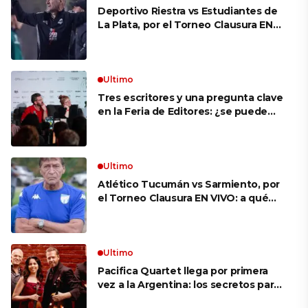
Deportivo Riestra vs Estudiantes de
La Plata, por el Torneo Clausura EN
VIVO: a qué hora juegan,
formaciones y cómo ver el partido
Ultimo
Tres escritores y una pregunta clave
en la Feria de Editores: ¿se puede
aprender a escuchar?
Ultimo
Atlético Tucumán vs Sarmiento, por
el Torneo Clausura EN VIVO: a qué
hora juegan, formaciones y cómo ver
el partido
Ultimo
Pacifica Quartet llega por primera
vez a la Argentina: los secretos para
mantener a un cuarteto de cuerdas