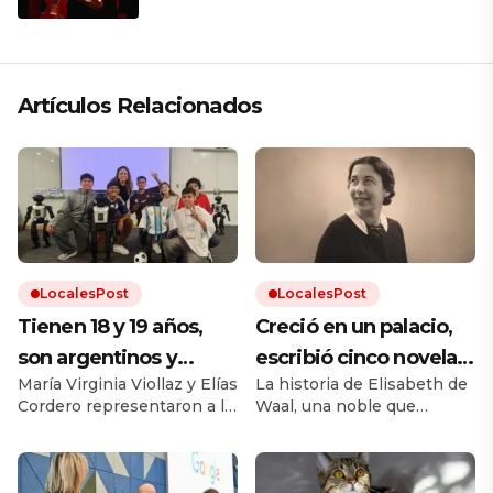
que respeta lo antiguo y mira al
futuro
Artículos Relacionados
LocalesPost
LocalesPost
Tienen 18 y 19 años,
Creció en un palacio,
son argentinos y
escribió cinco novelas
María Virginia Viollaz y Elías
La historia de Elisabeth de
obtuvieron un
y murió sin publicar
Cordero representaron a la
Waal, una noble que
reconocimiento en el
ninguna: décadas
Argentina por primera vez
desafió el cánon de su
Mundial de Robótica
después, su nieto hizo
en la categoría Technical
época. Su nieto Edmund,
Challenge de Fútbol
también escritor, rescató
en Corea del Sur:
que el mundo la leyera