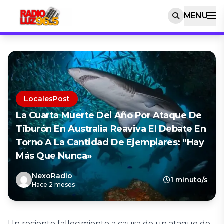
MENU
LocalesPost
La Cuarta Muerte Del Año Por Ataque De
Tiburón En Australia Reaviva El Debate En
Torno A La Cantidad De Ejemplares: “Hay
Más Que Nunca»
NexoRadio
1 minuto/s
Hace 2 meses
Un reciente fallecimiento a causa de un ataque de