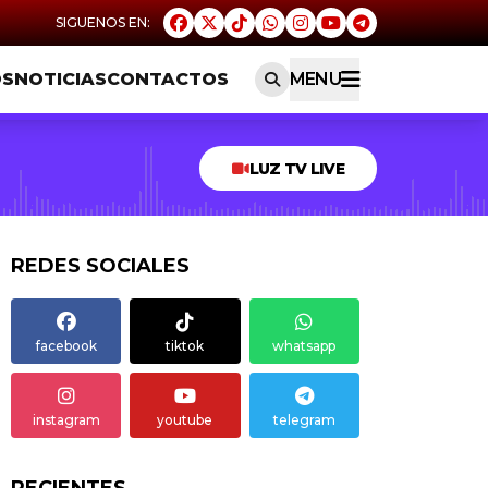
OS
NOTICIAS
CONTACTOS
MENU
LUZ TV LIVE
REDES SOCIALES
facebook
tiktok
whatsapp
instagram
youtube
telegram