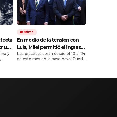
Ultimo
afecta
En medio de la tensión con
or un
Lula, Milei permitió el ingreso
ina y
Las prácticas serán desde el 10 al 24
tos
al país de la Marina de Brasil
,
de este mes en la base naval Puerto
para realizar ejercicios
re hoy
Belgrano, de Mar de Plata.
militares conjuntos
 Grosso
rar
está