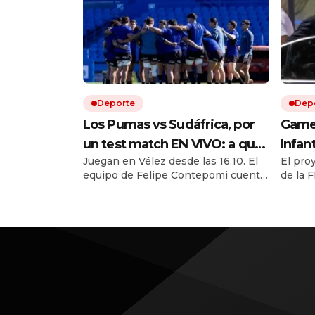
Deporte
Dep
Los Pumas vs Sudáfrica, por
Game 
un test match EN VIVO: a qué
Infan
Juegan en Vélez desde las 16.10. El
El pro
hora juegan, formaciones y
march
equipo de Felipe Contepomi cuenta
de la F
cómo ver el partido
con cuatro debutantes. Por ESPN y
una fu
Disney +
cuesti
Sudamé
cierran
conduc