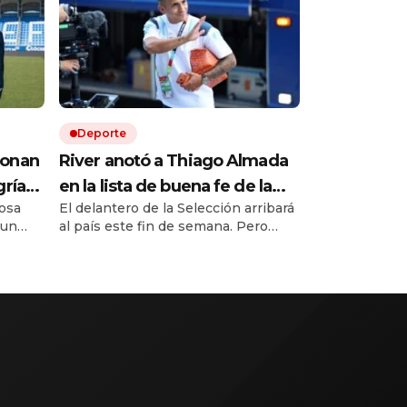
Deporte
ionan
River anotó a Thiago Almada
gría
en la lista de buena fe de la
osa
El delantero de la Selección arribará
na
Sudamericana y dio a los
 un
al país este fin de semana. Pero
convocados ante Tigre con
g y lo
antes, el equipo de Coudet buscará
uno de los nuevos refuerzos
censo a
cortar la mala racha en Victoria.
ropeas.
Francisco Ortega debutaría ante el
nes
Matador.
iene a
tel.