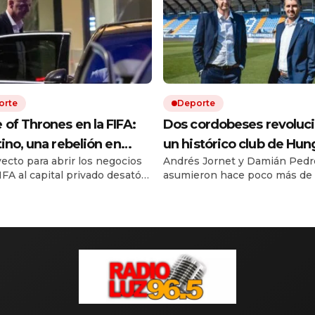
orte
Deporte
of Thrones en la FIFA:
Dos cordobeses revoluc
tino, una rebelión en
un histórico club de Hun
yecto para abrir los negocios
Andrés Jornet y Damián Pedr
a y la batalla por el trono
con una fórmula argenti
IFA al capital privado desató
asumieron hace poco más de
erte disputa interna. Europa
año la gestión del Zalaegersze
ona al presidente, mientras
llevaron de pelear por el des
rica, África y parte de Asia
quedar cerca de las copas eu
 filas alrededor de su
El proyecto apuesta por jóve
ción.
talentos sudamericanos y ya t
cuatro compatriotas en el plan