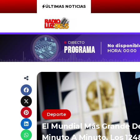
ÚLTIMAS NOTICIAS
DIRECTO
No disponibl
Programa
HORA: 00:00
Deporte
El Mundial Más Grande De
Minuto A Minuto, Los 124