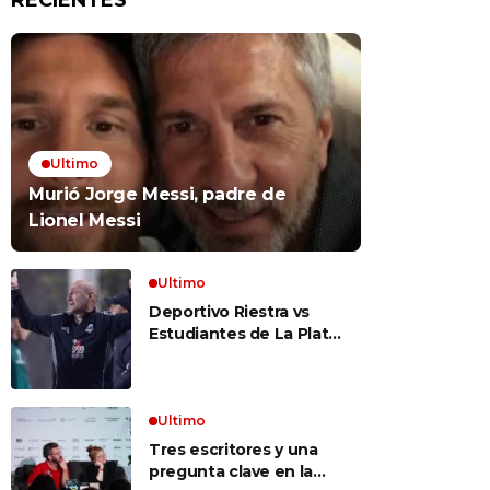
RECIENTES
Ultimo
Murió Jorge Messi, padre de
Lionel Messi
Ultimo
Deportivo Riestra vs
Estudiantes de La Plata,
por el Torneo Clausura
EN VIVO: a qué hora
juegan, formaciones y
cómo ver el partido
Ultimo
Tres escritores y una
pregunta clave en la