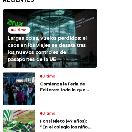
RECIENTES
Ultimo
Largas colas, vuelos perdidos: el
caos en los viajes se desata tras
los nuevos controles de
pasaportes de la UE
Ultimo
Comienza la Feria de
Editores: todo lo que
hay que saber para
aprovechar la visita
Ultimo
Fonsi Nieto (47 años):
“En el colegio los niños