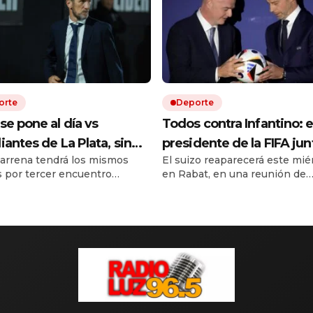
orte
Deporte
se pone al día vs
Todos contra Infantino: e
iantes de La Plata, sin
presidente de la FIFA jun
arrena tendrá los mismos
El suizo reaparecerá este mié
ra, y busca su primera
fuerzas en Marruecos, la
s por tercer encuentro
en Rabat, en una reunión de
ria en el Torneo Clausura:
sedes del Mundial 2026
utivo en el torneo local.
emergencia. La UEFA, en tant
y formaciones
reclaman y una cumbre
es el árbitro y cómo ver en
planea dar un golpe en la mes
r TV.
próximo 12 de agosto.
puede definir su futuro