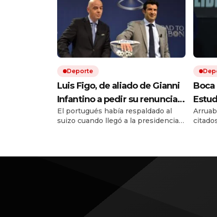
Deporte
Dep
Luis Figo, de aliado de Gianni
Boca 
Infantino a pedir su renuncia:
Estud
El portugués había respaldado al
Arruab
la durísima carta que sacude a
Musle
suizo cuando llegó a la presidencia
citado
la FIFA
victo
de la FIFA en 2016. Diez años
consec
hora 
después, Luis Figo cambió de
Quién 
postura y publicó una durísima carta.
vivo po
Allí lo acusa de una gestión egoísta y
deshonesta, y le exige que dé un
paso al costado.