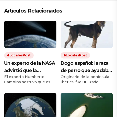
Artículos Relacionados
LocalesPost
LocalesPost
Un experto de la NASA
Dogo español: la raza
advirtió que la
de perro que ayudaba
El experto Humberto
Originario de la península
humanidad debe
en los campos y que
Campins sostuvo que es
Ibérica, fue utilizado
prepararse para el
está en proceso de
clave promover los planes
durante siglos como perro
impacto de un
recuperación
de defensa planetaria para
de trabajo. Debido a los
evitar un fenómeno como
cruces con otras razas y a la
asteroide: «Volverá a
el que extinguió a los
falta de un estándar oficial,
ocurrir»
dinosaurios.
el dogo español estuvo al
borde la extinción.