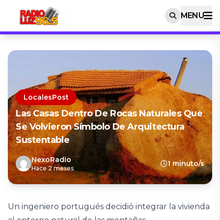
MENU
LocalesPost
Las Casas Dentro De Rocas Naturales Que
Se Volvieron Símbolo De Arquitectura
Sustentable
NexoRadio
1 minuto/s
Hace 2 meses
Un ingeniero portugués decidió integrar la vivienda