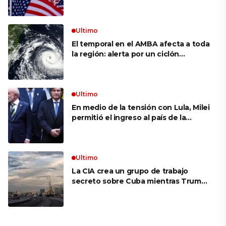
siguen bajos
Ultimo
El temporal en el AMBA afecta a toda
la región: alerta por un ciclón
extratropical, vientos de 100 km/h y
riesgo de tornado en Brasil
Ultimo
En medio de la tensión con Lula, Milei
permitió el ingreso al país de la
Marina de Brasil para realizar
ejercicios militares conjuntos
Ultimo
La CIA crea un grupo de trabajo
secreto sobre Cuba mientras Trump
presiona a La Habana