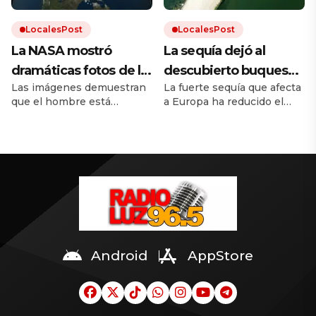
LocalesPost
LocalesPost
La NASA mostró
La sequía dejó al
dramáticas fotos de la
descubierto buques
Las imágenes demuestran
La fuerte sequía que afecta
Tierra antes y después
de guerra nazis
que el hombre está
a Europa ha reducido el
del cambio climático
hundidos en un río
destruyendo el mundo. El
caudal del río Danubio
europeo
calentamiento global trae
hasta niveles inusualmente
inundaciones, incendios y
bajos. Dejó al descubierto
desmontes. Y la
los restos de decenas de
urbanización hace el resto.
buques de guerra alemanes
hundidos durante la
Segunda Guerra Mundial.
Android
AppStore