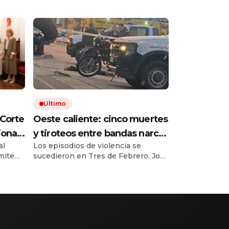
Ultimo
 Corte
Oeste caliente: cinco muertes
ional
y tiroteos entre bandas narcos
al
Los episodios de violencia se
en las últimas semanas
ímite
sucedieron en Tres de Febrero, José
s de $
C. Paz, La Matanza y Hurlingham.
laro.
Hubo dos policías y tres
ucido
delincuentes muerto, mientras
er
crece la pelea por el control del
tro del
narcomenudeo.