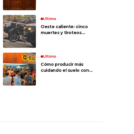
inconstitucional el tope
vocabulario»
a jubilaciones de
privilegio y avaló
haberes de $ 18
Ultimo
millones
Oeste caliente: cinco
muertes y tiroteos
entre bandas narcos en
las últimas semanas
Ultimo
Cómo producir más
cuidando el suelo con
una estrategia integral