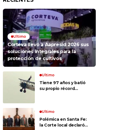
RECIENTES
Ultimo
Corteva llevó a Aapresid 2026 sus
soluciones integrales para la
protección de cultivos
Ultimo
Tiene 97 años y batió
su propio récord
Guinness al convertirse
en la mujer más longeva
del mundo en volar
sobre las alas de un
Ultimo
avión en movimiento:
Polémica en Santa Fe:
«Las palabras ‘no
la Corte local declaró
puedo’ no existen en mi