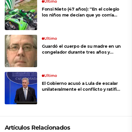
Ultimo
Fonsi Nieto (47 años): “En el colegio
los niños me decían que yo corría
porque mi tío ponía el dinero. Tuve
que ganar muchas carreras para que
me respetaran por ser Fonsi”
Ultimo
Guardó el cuerpo de su madre en un
congelador durante tres años y
cobró 100.000 dólares en pagos que
no le correspondían: la insólita
explicación cuando lo detuvieron
Ultimo
El Gobierno acusó a Lula de escalar
unilateralmente el conflicto y ratificó
el apoyo de Milei a Bolsonaro: «La
región está cambiando y esperamos
que así también sea en Brasil»
Artículos Relacionados