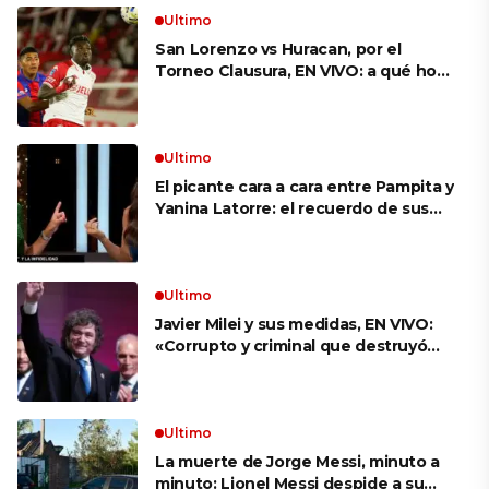
Ultimo
San Lorenzo vs Huracan, por el
Torneo Clausura, EN VIVO: a qué hora
es, probables formaciones y cómo
ver el clásico
Ultimo
El picante cara a cara entre Pampita y
Yanina Latorre: el recuerdo de sus
infidelidades y el reproche por el
final con Pico Mónaco
Ultimo
Javier Milei y sus medidas, EN VIVO:
«Corrupto y criminal que destruyó
Brasil», el ataque de un congresista
de EE.UU. a Lula que el Presidente
replicó en sus redes
Ultimo
La muerte de Jorge Messi, minuto a
minuto: Lionel Messi despide a su