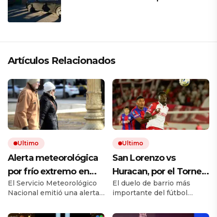
papá en una ceremonia íntima junto
a su familia en Rosario
Artículos Relacionados
Ultimo
Ultimo
Alerta meteorológica
San Lorenzo vs
por frío extremo en
Huracan, por el Torneo
El Servicio Meteorológico
El duelo de barrio más
Buenos Aires: hasta
Clausura, EN VIVO: a
Nacional emitió una alerta
importante del fútbol
cuándo seguirán las
qué hora es, probables
de nivel amarillo por el
argentino tiene otra
bajas temperaturas en
formaciones y cómo
AMBA. Este domingo la
edición en Bajo Flores.