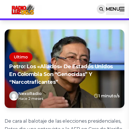
MENU
Ultimo
Petro: Los «aliados» De Estados Unidos
En Colombia Son “genocidas” Y
“narcotraficantes”
NexoRadio
1 minuto/s
Hace 2 meses
De cara al balotaje de las elecciones presidenciales,