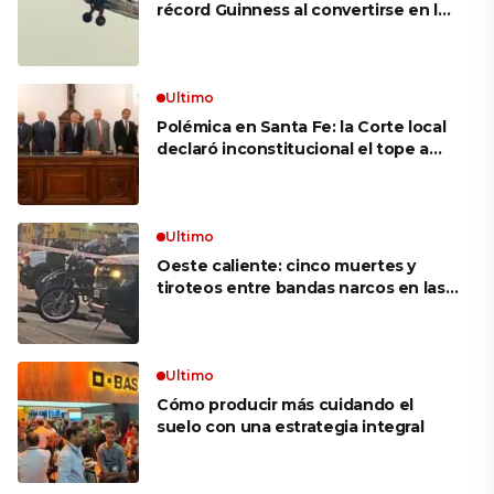
récord Guinness al convertirse en la
mujer más longeva del mundo en
volar sobre las alas de un avión en
movimiento: «Las palabras ‘no
puedo’ no existen en mi vocabulario»
Ultimo
Polémica en Santa Fe: la Corte local
declaró inconstitucional el tope a
jubilaciones de privilegio y avaló
haberes de $ 18 millones
Ultimo
Oeste caliente: cinco muertes y
tiroteos entre bandas narcos en las
últimas semanas
Ultimo
Cómo producir más cuidando el
suelo con una estrategia integral