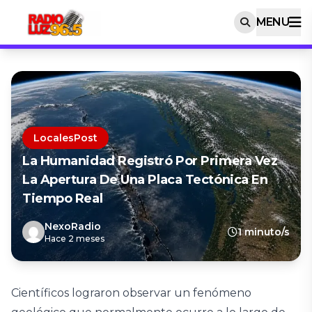
MENU
LocalesPost
La Humanidad Registró Por Primera Vez
La Apertura De Una Placa Tectónica En
Tiempo Real
NexoRadio
1 minuto/s
Hace 2 meses
Científicos lograron observar un fenómeno