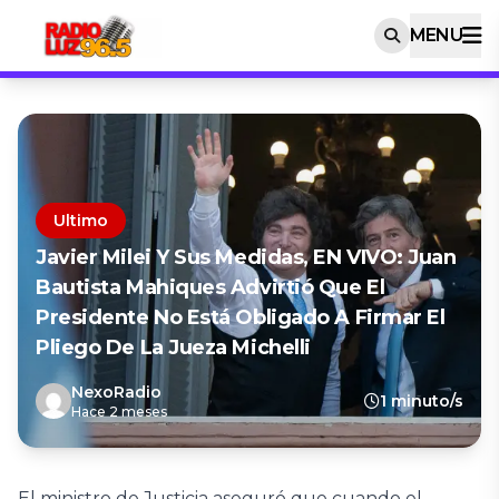
MENU
Ultimo
Javier Milei Y Sus Medidas, EN VIVO: Juan
Bautista Mahiques Advirtió Que El
Presidente No Está Obligado A Firmar El
Pliego De La Jueza Michelli
NexoRadio
1 minuto/s
Hace 2 meses
El ministro de Justicia aseguró que cuando el