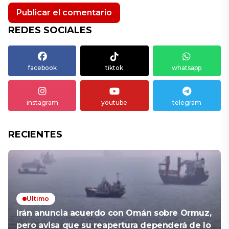
REDES SOCIALES
facebook
tiktok
whatsapp
instagram
youtube
telegram
RECIENTES
Ultimo
Irán anuncia acuerdo con Omán sobre Ormuz,
pero avisa que su reapertura dependerá de lo