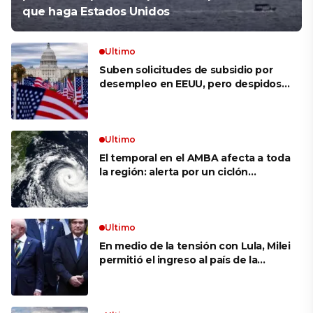
que haga Estados Unidos
Ultimo
Suben solicitudes de subsidio por
desempleo en EEUU, pero despidos
siguen bajos
Ultimo
El temporal en el AMBA afecta a toda
la región: alerta por un ciclón
extratropical, vientos de 100 km/h y
riesgo de tornado en Brasil
Ultimo
En medio de la tensión con Lula, Milei
permitió el ingreso al país de la
Marina de Brasil para realizar
ejercicios militares conjuntos