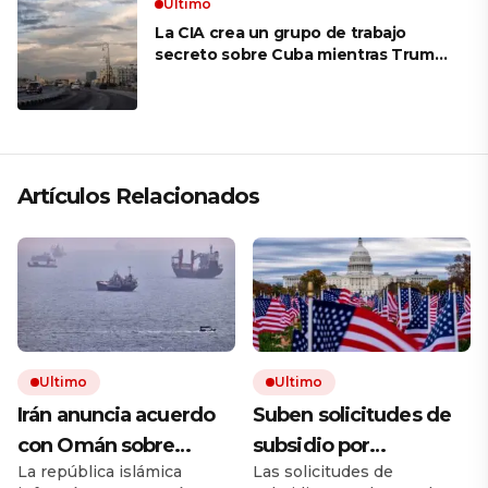
Ultimo
La CIA crea un grupo de trabajo
secreto sobre Cuba mientras Trump
presiona a La Habana
Artículos Relacionados
Ultimo
Ultimo
Irán anuncia acuerdo
Suben solicitudes de
con Omán sobre
subsidio por
La república islámica
Las solicitudes de
Ormuz, pero avisa que
desempleo en EEUU,