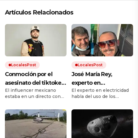
Artículos Relacionados
LocalesPost
LocalesPost
Conmoción por el
José María Rey,
asesinato del tiktoker
experto en
El influencer mexicano
El experto en electricidad
César Gastélum: le
climatización: “La
estaba en un directo con
habla del uso de los
dispararon mientras
gente no sabe usar el
más de medio millón de
aparatos de aire
transmitía en vivo en
aire acondicionado;
espectadores cuando
acondicionado con la
recibió un balazo mortal.
llegada del calor.
plena calle
hay que programar
Quién era el joven, las
una temperatura ideal
primeras hipótesis y el
antecedente del asesinato
y dejarlo que trabaje”