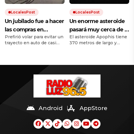
de Valeria Márquez.
LocalesPost
LocalesPost
Un jubilado fue a hacer
Un enorme asteroide
las compras en
pasará muy cerca de la
Prefirió volar para evitar un
El asteroide Apophis tiene
helicóptero para evitar
Tierra y los científicos
trayecto en auto de casi
370 metros de largo y
el tráfico
temen que traiga
una hora. No recibió
pasará a menos de 32 000
consecuencias
ninguna sanción porque
kilómetros de la Tierra. Dos
tenía licencia.
naves espaciales estará
cerca del asteroide para
observarlo. Mirá los videos
en la nota.
Android
AppStore