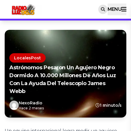
MENU
LocalesPost
Astrónomos Pesaron Un Agujero Negro
Dormido A 10.000 Millones De Años Luz
Con La Ayuda Del Telescopio James
Webb
NexoRadio
1 minuto/s
Hace 2 meses
Un equipo internacional logra medir un agujero