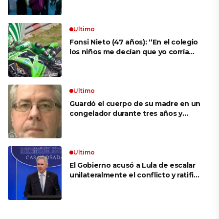
aprovechar la visita
Ultimo
Fonsi Nieto (47 años): “En el colegio
los niños me decían que yo corría
porque mi tío ponía el dinero. Tuve
que ganar muchas carreras para que
me respetaran por ser Fonsi”
Ultimo
Guardó el cuerpo de su madre en un
congelador durante tres años y
cobró 100.000 dólares en pagos que
no le correspondían: la insólita
explicación cuando lo detuvieron
Ultimo
El Gobierno acusó a Lula de escalar
unilateralmente el conflicto y ratificó
el apoyo de Milei a Bolsonaro: «La
región está cambiando y esperamos
que así también sea en Brasil»