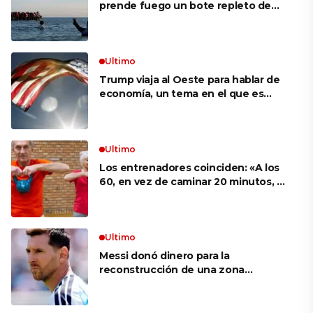
prende fuego un bote repleto de
inmigrantes frente a Gran Bretaña
Ultimo
Trump viaja al Oeste para hablar de
economía, un tema en el que es
débil según sondeos
Ultimo
Los entrenadores coinciden: «A los
60, en vez de caminar 20 minutos, es
mucho más eficaz hacer ejercicios
como sentadilla con silla o flexiones
en la encimera de la cocina»
Ultimo
Messi donó dinero para la
reconstrucción de una zona
devastada por los incendios en
España