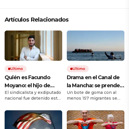
Artículos Relacionados
Ultimo
Ultimo
Quién es Facundo
Drama en el Canal de
Moyano: el hijo de
la Mancha: se prende
El sindicalista y exdiputado
Un bote de goma con al
Hugo Moyano, su
fuego un bote repleto
nacional fue detenido esta
menos 157 migrantes se
carrera política, sus
de inmigrantes frente
madrugada en Belgrano,
incendió cuando intentaba
vínculos con la
a Gran Bretaña
acusado de lesiones y
llegar a Inglaterra. Todos
privación ilegítima de la
debieron saltar al agua.
farándula y por qué
libertad. Una modelo que
volvió a ser noticia
estaba con él salió