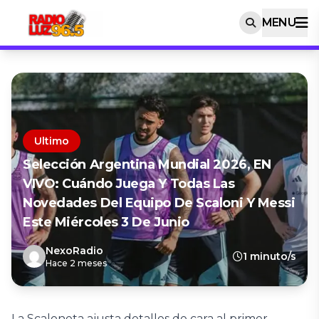
MENU
Ultimo
Selección Argentina Mundial 2026, EN
VIVO: Cuándo Juega Y Todas Las
Novedades Del Equipo De Scaloni Y Messi
Este Miércoles 3 De Junio
NexoRadio
1 minuto/s
Hace 2 meses
La Scaloneta ajusta detalles de cara al primer