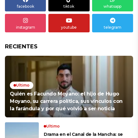
facebook
tiktok
whatsapp
instagram
youtube
telegram
RECIENTES
Ultimo
Quién es Facundo Moyano: el hijo de Hugo
Moyano, su carrera política, sus vínculos con
la farándula y por qué volvió a ser noticia
Ultimo
Drama en el Canal de la Mancha: se