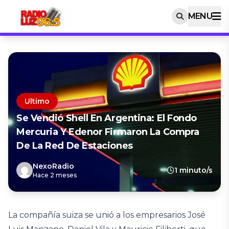
MENU
Ultimo
Se Vendió Shell En Argentina: El Fondo
Mercuria Y Edenor Firmaron La Compra
De La Red De Estaciones
NexoRadio
1 minuto/s
Hace 2 meses
La compañía suiza se unió a los empresarios José