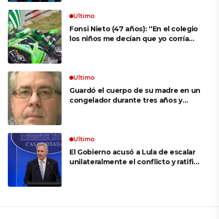
Ultimo
Fonsi Nieto (47 años): “En el colegio
los niños me decían que yo corría
porque mi tío ponía el dinero. Tuve
que ganar muchas carreras para que
me respetaran por ser Fonsi”
Ultimo
Guardó el cuerpo de su madre en un
congelador durante tres años y
cobró 100.000 dólares en pagos que
no le correspondían: la insólita
explicación cuando lo detuvieron
Ultimo
El Gobierno acusó a Lula de escalar
unilateralmente el conflicto y ratificó
el apoyo de Milei a Bolsonaro: «La
región está cambiando y esperamos
que así también sea en Brasil»