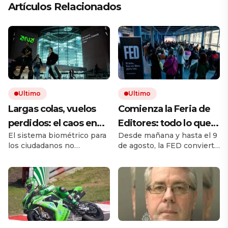
Artículos Relacionados
Ultimo
Ultimo
Largas colas, vuelos
Comienza la Feria de
perdidos: el caos en
Editores: todo lo que
El sistema biométrico para
Desde mañana y hasta el 9
los viajes se desata
hay que saber para
los ciudadanos no
de agosto, la FED convierte
tras los nuevos
aprovechar la visita
comunitarios está
a Chacarita en el principal
controles de
provocando largos retrasos
punto de encuentro del
y malhumor en los
libro independiente. La
pasaportes de la UE
aeropuertos. Las
muestra reúne sellos de la
autoridades afirman que
Argentina y del exterior,
esta puesta en marcha, que
actividades y propuestas
ha tenido algunos
para lectores, libreros y
contratiempos, irá
bibliotecas. Esta guía