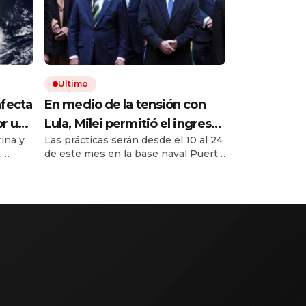
Ultimo
afecta
En medio de la tensión con
or un
Lula, Milei permitió el ingreso
ina y
Las prácticas serán desde el 10 al 24
tos
al país de la Marina de Brasil
,
de este mes en la base naval Puerto
para realizar ejercicios
re hoy
Belgrano, de Mar de Plata.
militares conjuntos
 Grosso
rar
está