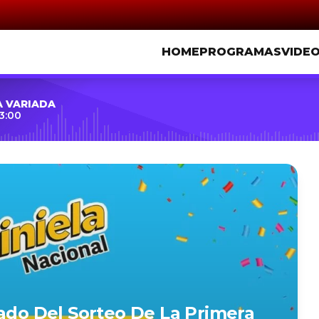
HOME
PROGRAMAS
VIDE
A VARIADA
3:00
tado Del Sorteo De La Primera