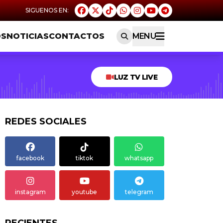
OS
NOTICIAS
CONTACTOS
MENU
LUZ TV LIVE
REDES SOCIALES
facebook
tiktok
whatsapp
instagram
youtube
telegram