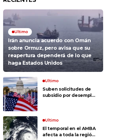
RECIENTES
Ultimo
Irán anuncia acuerdo con Omán
sobre Ormuz, pero avisa que su
reapertura dependerá de lo que
haga Estados Unidos
Ultimo
Suben solicitudes de
subsidio por desempleo
en EEUU, pero despidos
siguen bajos
Ultimo
El temporal en el AMBA
afecta a toda la región: