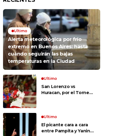
RECIENTES
Ultimo
Alerta meteorológica por frío
extremo en Buenos Aires: hasta
cuándo seguirán las bajas
temperaturas en la Ciudad
Ultimo
San Lorenzo vs
Huracan, por el Torneo
Clausura, EN VIVO: a qué
hora es, probables
formaciones y cómo ver
el clásico
Ultimo
El picante cara a cara
entre Pampita y Yanina