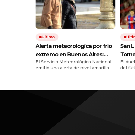
Ultimo
Ult
Alerta meteorológica por frío
San L
extremo en Buenos Aires:
Torne
El Servicio Meteorológico Nacional
El due
hasta cuándo seguirán las
qué h
emitió una alerta de nivel amarillo
del fú
bajas temperaturas en la
forma
por el AMBA. Este domingo la
edició
Ciudad
clási
mínima bajó la sensación térmica
minuto
bajó a 3,4 grados. Qué dice el
pronóstico del tiempo para la
semana.