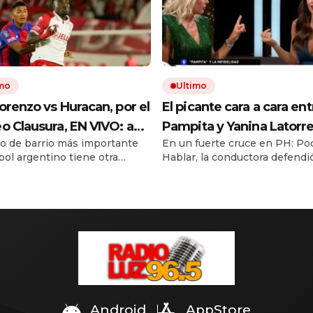
imo
Ultimo
orenzo vs Huracan, por el
El picante cara a cara ent
o Clausura, EN VIVO: a
Pampita y Yanina Latorre:
lo de barrio más importante
En un fuerte cruce en PH: P
ora es, probables
recuerdo de sus infideli
tbol argentino tiene otra
Hablar, la conductora defendi
ciones y cómo ver el
y el reproche por el final
n en Bajo Flores. Seguí el
esposo diciendo que “un polv
co
Pico Mónaco
 a minuto en Clarín.
perdona” y la modelo la cuest
con dureza. Además, aseguró 
exposición mediática provocó
separación del ex tenista.
Android
AppStore