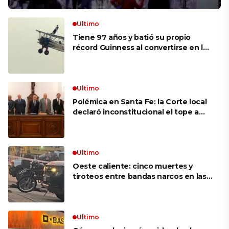
Ultimo
Tiene 97 años y batió su propio
récord Guinness al convertirse en la
mujer más longeva del mundo en
volar sobre las alas de un avión en
movimiento: «Las palabras ‘no
puedo’ no existen en mi vocabulario»
Ultimo
Polémica en Santa Fe: la Corte local
declaró inconstitucional el tope a
jubilaciones de privilegio y avaló
haberes de $ 18 millones
Ultimo
Oeste caliente: cinco muertes y
tiroteos entre bandas narcos en las
últimas semanas
Ultimo