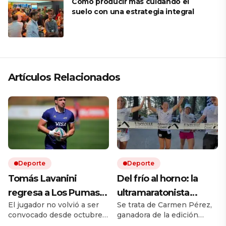
Cómo producir más cuidando el
suelo con una estrategia integral
Artículos Relacionados
Deporte
Deporte
Tomás Lavanini
Del frío al horno: la
regresa a Los Pumas
ultramaratonista
El jugador no volvió a ser
Se trata de Carmen Pérez,
tras casi dos años: «Es
española que corrió
convocado desde octubre
ganadora de la edición
una nueva
bajo 52 grados y lo
de 2024 y su último partido
2026 con un nuevo récord