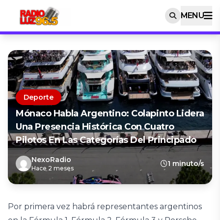
MENU
Deporte
Mónaco Habla Argentino: Colapinto Lidera
Una Presencia Histórica Con Cuatro
Pilotos En Las Categorías Del Principado
NexoRadio
1 minuto/s
Hace 2 meses
Por primera vez habrá representantes argentinos