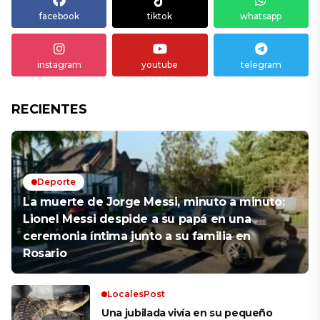
facebook
tiktok
whatsapp
instagram
youtube
telegram
RECIENTES
Deporte
La muerte de Jorge Messi, minuto a minuto:
Lionel Messi despide a su papá en una
ceremonia íntima junto a su familia en
Rosario
LocalesPost
Una jubilada vivía en su pequeño