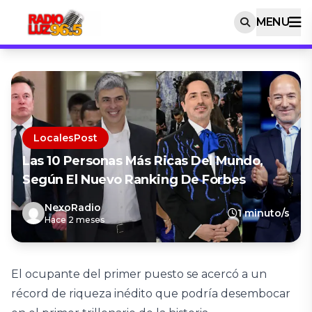
MENU
LocalesPost
Las 10 Personas Más Ricas Del Mundo,
Según El Nuevo Ranking De Forbes
NexoRadio
1 minuto/s
Hace 2 meses
El ocupante del primer puesto se acercó a un
récord de riqueza inédito que podría desembocar