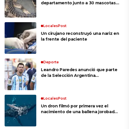
departamento junto a 30 mascotas,
incluyendo una boa, un zorro y un
caimán
LocalesPost
Un cirujano reconstruyó una nariz en
la frente del paciente
Deporte
Leandro Paredes anunció que parte
de la Selección Argentina
acompañará a Messi en Rosario por la
muerte de su papá: «Le va a hacer
bien»
LocalesPost
Un dron filmó por primera vez el
nacimiento de una ballena jorobada
en medio del mar