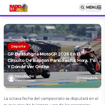
MENU
Deporte
GP De Hungría MotoGP 2026 En El
Circuito De Balaton Park: Fecha, Hora, TV
Y Dónde Ver Online
NexoRadio
1 minuto/s
Hace 2 meses
La octava fecha del campeonato se disputará en el