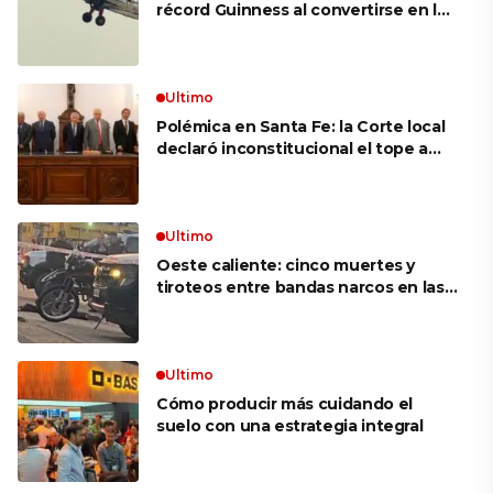
récord Guinness al convertirse en la
mujer más longeva del mundo en
volar sobre las alas de un avión en
movimiento: «Las palabras ‘no
puedo’ no existen en mi vocabulario»
Ultimo
Polémica en Santa Fe: la Corte local
declaró inconstitucional el tope a
jubilaciones de privilegio y avaló
haberes de $ 18 millones
Ultimo
Oeste caliente: cinco muertes y
tiroteos entre bandas narcos en las
últimas semanas
Ultimo
Cómo producir más cuidando el
suelo con una estrategia integral