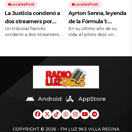
LocalesPost
LocalesPost
La Justicia condenó a
Ayrton Senna, leyenda
dos streamers por
de la Fórmula 1:
Un tribunal francés
En su último año de su
humillar y maltratar a
«Siempre busca
condenó a dos streamers
vida, el piloto dejó un
un influencer hasta su
mucha fuerza, mucha
por maltratar a un
mensaje de motivación
muerte
determinación y haz
influencer hasta su muerte.
para quienes buscaban
Sus agresores ganaban
cumplir sus sueños. A 32
todo con mucho
hasta 6.000 euros al mes
años de su muerte, sus
amor»
con ese contenido.
frases continúan siendo
una fuente de inspiración
para millones de personas.
Android
AppStore
COPYRIGHT © 2026 - FM LUZ 96.5 VILLA REGINA