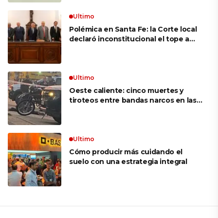
movimiento: «Las palabras ‘no
puedo’ no existen en mi vocabulario»
Ultimo
Polémica en Santa Fe: la Corte local
declaró inconstitucional el tope a
jubilaciones de privilegio y avaló
haberes de $ 18 millones
Ultimo
Oeste caliente: cinco muertes y
tiroteos entre bandas narcos en las
últimas semanas
Ultimo
Cómo producir más cuidando el
suelo con una estrategia integral