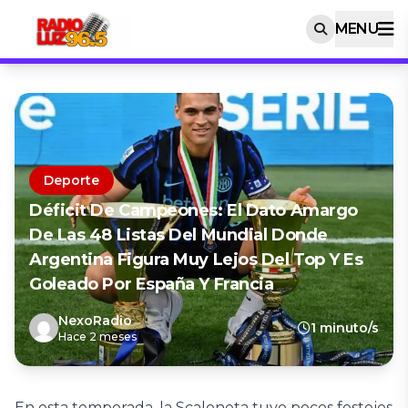
MENU
Deporte
Déficit De Campeones: El Dato Amargo
De Las 48 Listas Del Mundial Donde
Argentina Figura Muy Lejos Del Top Y Es
Goleado Por España Y Francia
NexoRadio
1 minuto/s
Hace 2 meses
En esta temporada, la Scaloneta tuvo pocos festejos