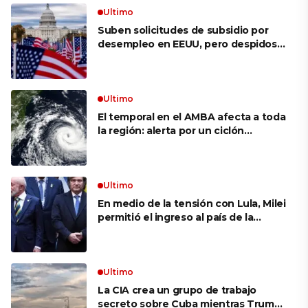
Ultimo
Suben solicitudes de subsidio por
desempleo en EEUU, pero despidos
siguen bajos
Ultimo
El temporal en el AMBA afecta a toda
la región: alerta por un ciclón
extratropical, vientos de 100 km/h y
riesgo de tornado en Brasil
Ultimo
En medio de la tensión con Lula, Milei
permitió el ingreso al país de la
Marina de Brasil para realizar
ejercicios militares conjuntos
Ultimo
La CIA crea un grupo de trabajo
secreto sobre Cuba mientras Trump