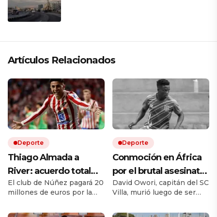
presiona a La Habana
Artículos Relacionados
Deporte
Deporte
Thiago Almada a
Conmoción en África
River: acuerdo total
por el brutal asesinato
El club de Núñez pagará 20
David Owori, capitán del SC
con Atlético de Madrid
de una de las figuras
millones de euros por la
Villa, murió luego de ser
y el campeón del
del fútbol ugandés
mitad del pase del ex Vélez.
brutalmente atacado
mundo llega por una
Le ganó la pulseada a
durante un asalto ocurrido