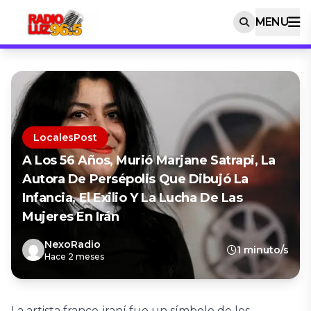
MENU
LocalesPost
A Los 56 Años, Murió Marjane Satrapi, La
Autora De Persépolis Que Dibujó La
Infancia, El Exilio Y La Lucha De Las
Mujeres En Irán
NexoRadio
1 minuto/s
Hace 2 meses
La artista franco-iraní fue un símbolo de los