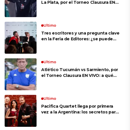
La Plata, por el Torneo Clausura EN
VIVO: a qué hora juegan,
formaciones y cómo ver el partido
Ultimo
Tres escritores y una pregunta clave
en la Feria de Editores: ¿se puede
aprender a escuchar?
Ultimo
Atlético Tucumán vs Sarmiento, por
el Torneo Clausura EN VIVO: a qué
hora juegan, formaciones y cómo ver
el partido
Ultimo
Pacifica Quartet llega por primera
vez a la Argentina: los secretos para
mantener a un cuarteto de cuerdas
que respeta lo antiguo y mira al
futuro