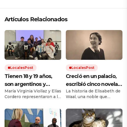
Artículos Relacionados
LocalesPost
LocalesPost
Tienen 18 y 19 años,
Creció en un palacio,
son argentinos y
escribió cinco novelas
María Virginia Viollaz y Elías
La historia de Elisabeth de
obtuvieron un
y murió sin publicar
Cordero representaron a la
Waal, una noble que
reconocimiento en el
ninguna: décadas
Argentina por primera vez
desafió el cánon de su
Mundial de Robótica
después, su nieto hizo
en la categoría Technical
época. Su nieto Edmund,
Challenge de Fútbol
también escritor, rescató
en Corea del Sur:
que el mundo la leyera
Autónomo en la RoboCop
sus manuscritos.
«Fuimos con la
2026. Viajaron a la ciudad