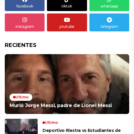
facebook
tiktok
whatsapp
instagram
youtube
telegram
RECIENTES
Ultimo
Murió Jorge Messi, padre de Lionel Messi
Ultimo
Deportivo Riestra vs Estudiantes de