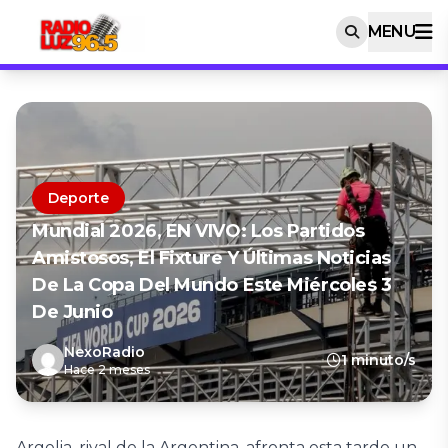
MENU
Deporte
Mundial 2026, EN VIVO: Los Partidos
Amistosos, El Fixture Y Últimas Noticias
De La Copa Del Mundo Este Miércoles 3
De Junio
NexoRadio
1 minuto/s
Hace 2 meses
Argelia, rival de la Argentina, afronta esta tarde un