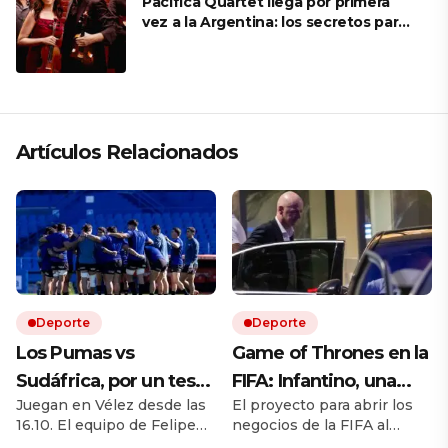
Pacifica Quartet llega por primera
vez a la Argentina: los secretos para
mantener a un cuarteto de cuerdas
que respeta lo antiguo y mira al
futuro
Artículos Relacionados
Deporte
Deporte
Los Pumas vs
Game of Thrones en la
Sudáfrica, por un test
FIFA: Infantino, una
Juegan en Vélez desde las
El proyecto para abrir los
match EN VIVO: a qué
rebelión en marcha y
16.10. El equipo de Felipe
negocios de la FIFA al
hora juegan,
la batalla por el trono
Contepomi cuenta con
capital privado desató una