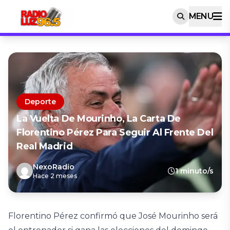
MENU
Deporte
La Vuelta De Mourinho, La Carta De
Florentino Pérez Para Seguir Al Frente Del
Real Madrid
NexoRadio
1 minuto/s
Hace 2 meses
Florentino Pérez confirmó que José Mourinho será