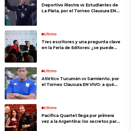
Deportivo Riestra vs Estudiantes de
La Plata, por el Torneo Clausura EN
VIVO: a qué hora juegan,
formaciones y cómo ver el partido
Ultimo
Tres escritores y una pregunta clave
en la Feria de Editores: ¿se puede
aprender a escuchar?
Ultimo
Atlético Tucumán vs Sarmiento, por
el Torneo Clausura EN VIVO: a qué
hora juegan, formaciones y cómo ver
el partido
Ultimo
Pacifica Quartet llega por primera
vez a la Argentina: los secretos para
mantener a un cuarteto de cuerdas