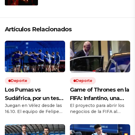
que respeta lo antiguo y mira al
futuro
Artículos Relacionados
Deporte
Deporte
Los Pumas vs
Game of Thrones en la
Sudáfrica, por un test
FIFA: Infantino, una
Juegan en Vélez desde las
El proyecto para abrir los
match EN VIVO: a qué
rebelión en marcha y
16.10. El equipo de Felipe
negocios de la FIFA al
hora juegan,
la batalla por el trono
Contepomi cuenta con
capital privado desató una
formaciones y cómo
cuatro debutantes. Por
fuerte disputa interna.
ESPN y Disney +
Europa cuestiona al
ver el partido