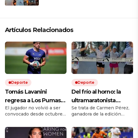
Artículos Relacionados
Deporte
Deporte
Tomás Lavanini
Del frío al horno: la
regresa a Los Pumas
ultramaratonista
El jugador no volvió a ser
Se trata de Carmen Pérez,
tras casi dos años: «Es
española que corrió
convocado desde octubre
ganadora de la edición
una nueva
bajo 52 grados y lo
de 2024 y su último partido
2026 con un nuevo récord
oportunidad, un nuevo
comparó con una «air
fue ante Sudáfrica. Ese año
femenino de la prueba.
fue llamado en esa única
Cómo es la preparación
desafío para mí»
fryer»