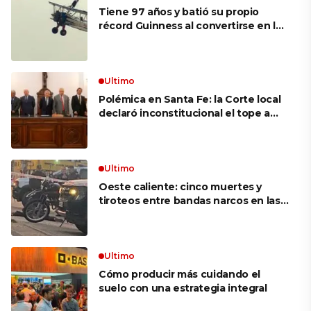
Tiene 97 años y batió su propio
récord Guinness al convertirse en la
mujer más longeva del mundo en
volar sobre las alas de un avión en
movimiento: «Las palabras ‘no
puedo’ no existen en mi vocabulario»
Ultimo
Polémica en Santa Fe: la Corte local
declaró inconstitucional el tope a
jubilaciones de privilegio y avaló
haberes de $ 18 millones
Ultimo
Oeste caliente: cinco muertes y
tiroteos entre bandas narcos en las
últimas semanas
Ultimo
Cómo producir más cuidando el
suelo con una estrategia integral