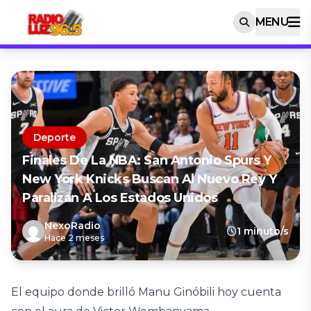
MENU
Deporte
Finales De La NBA: San Antonio Spurs Y
New York Knicks Buscan Al Nuevo Rey Y
Paralizan A Los Estados Unidos
NexoRadio
1 minuto/s
Hace 2 meses
El equipo donde brilló Manu Ginóbili hoy cuenta