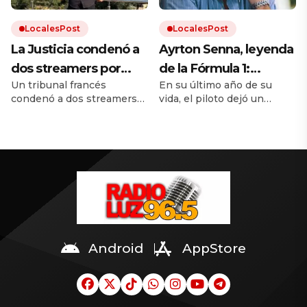
LocalesPost
LocalesPost
La Justicia condenó a
Ayrton Senna, leyenda
dos streamers por
de la Fórmula 1:
Un tribunal francés
En su último año de su
humillar y maltratar a
«Siempre busca
condenó a dos streamers
vida, el piloto dejó un
un influencer hasta su
mucha fuerza, mucha
por maltratar a un
mensaje de motivación
muerte
determinación y haz
influencer hasta su muerte.
para quienes buscaban
Sus agresores ganaban
cumplir sus sueños. A 32
todo con mucho
hasta 6.000 euros al mes
años de su muerte, sus
amor»
con ese contenido.
frases continúan siendo
una fuente de inspiración
para millones de personas.
Android
AppStore