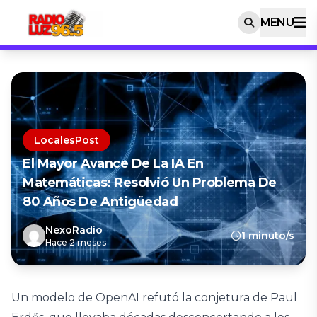
MENU
LocalesPost
El Mayor Avance De La IA En
Matemáticas: Resolvió Un Problema De
80 Años De Antigüedad
NexoRadio
1 minuto/s
Hace 2 meses
Un modelo de OpenAI refutó la conjetura de Paul