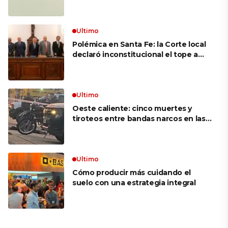
mujer más longeva del mundo en
volar sobre las alas de un avión en
movimiento: «Las palabras ‘no
puedo’ no existen en mi vocabulario»
Ultimo
Polémica en Santa Fe: la Corte local
declaró inconstitucional el tope a
jubilaciones de privilegio y avaló
haberes de $ 18 millones
Ultimo
Oeste caliente: cinco muertes y
tiroteos entre bandas narcos en las
últimas semanas
Ultimo
Cómo producir más cuidando el
suelo con una estrategia integral