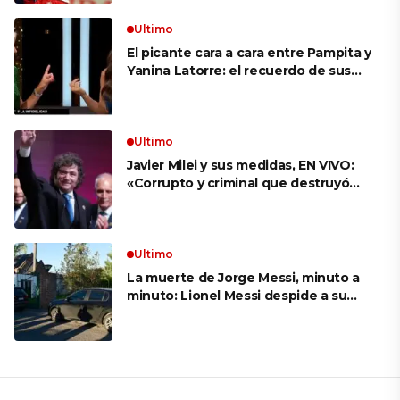
Ultimo
El picante cara a cara entre Pampita y
Yanina Latorre: el recuerdo de sus
infidelidades y el reproche por el
final con Pico Mónaco
Ultimo
Javier Milei y sus medidas, EN VIVO:
«Corrupto y criminal que destruyó
Brasil», el ataque de un congresista
de EE.UU. a Lula que el Presidente
replicó en sus redes
Ultimo
La muerte de Jorge Messi, minuto a
minuto: Lionel Messi despide a su
papá en una ceremonia íntima junto
a su familia en Rosario