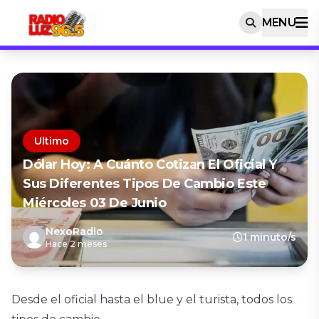
MENU
Ultimo
Dólar Hoy: A Cuánto Cotizan El Oficial Y
Sus Diferentes Tipos De Cambio Este
Miércoles 03 De Junio
NexoRadio
1 minuto/s
Hace 2 meses
Desde el oficial hasta el blue y el turista, todos los