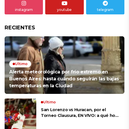
instagram
youtube
telegram
RECIENTES
Ultimo
Alerta meteorológica por frío extremo en
Buenos Aires: hasta cuándo seguirán las bajas
temperaturas en la Ciudad
Ultimo
San Lorenzo vs Huracan, por el
Torneo Clausura, EN VIVO: a qué hora
es, probables formaciones y cómo
ver el clásico