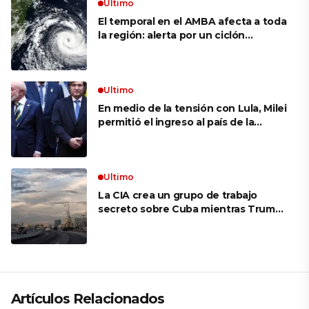
Ultimo
El temporal en el AMBA afecta a toda
la región: alerta por un ciclón
extratropical, vientos de 100 km/h y
riesgo de tornado en Brasil
Ultimo
En medio de la tensión con Lula, Milei
permitió el ingreso al país de la
Marina de Brasil para realizar
ejercicios militares conjuntos
Ultimo
La CIA crea un grupo de trabajo
secreto sobre Cuba mientras Trump
presiona a La Habana
Artículos Relacionados