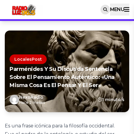
MENU
LocalesPost
Parménides Y Su Discutida Sentencia
Sobre El Pensamiento Auténtico: «Una
Misma Cosa Es El Pensar Y El Ser»
NexoRadio
1 minuto/s
Hace 2 meses
Es una frase icónica para la filosofía occidental.