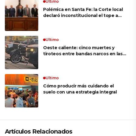
puedo’ no existen en mi vocabulario»
Ultimo
Polémica en Santa Fe: la Corte local
declaró inconstitucional el tope a
jubilaciones de privilegio y avaló
haberes de $ 18 millones
Ultimo
Oeste caliente: cinco muertes y
tiroteos entre bandas narcos en las
últimas semanas
Ultimo
Cómo producir más cuidando el
suelo con una estrategia integral
Artículos Relacionados