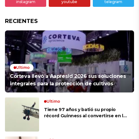
instagram
youtube
telegram
RECIENTES
Ultimo
Corteva llevó a Aapresid 2026 sus soluciones
integrales para la protección de cultivos
Ultimo
Tiene 97 años y batió su propio
récord Guinness al convertirse en la
mujer más longeva del mundo en
volar sobre las alas de un avión en
movimiento: «Las palabras ‘no