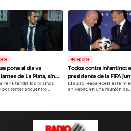
orte
Deporte
se pone al día vs
Todos contra Infantino: e
iantes de La Plata, sin
presidente de la FIFA jun
arrena tendrá los mismos
El suizo reaparecerá este mié
ra, y busca su primera
fuerzas en Marruecos, la
s por tercer encuentro
en Rabat, en una reunión de
ria en el Torneo Clausura:
sedes del Mundial 2026
utivo en el torneo local.
emergencia. La UEFA, en tant
y formaciones
reclaman y una cumbre
es el árbitro y cómo ver en
planea dar un golpe en la mes
r TV.
próximo 12 de agosto.
puede definir su futuro