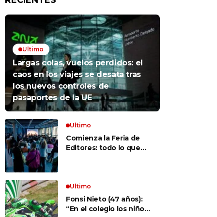
RECIENTES
Ultimo
Largas colas, vuelos perdidos: el
caos en los viajes se desata tras
los nuevos controles de
pasaportes de la UE
Ultimo
Comienza la Feria de
Editores: todo lo que
hay que saber para
aprovechar la visita
Ultimo
Fonsi Nieto (47 años):
“En el colegio los niños