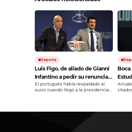
Deporte
Dep
Luis Figo, de aliado de Gianni
Boca 
Infantino a pedir su renuncia:
Estud
El portugués había respaldado al
Arruab
la durísima carta que sacude a
Musle
suizo cuando llegó a la presidencia
citado
la FIFA
victo
de la FIFA en 2016. Diez años
consec
hora 
después, Luis Figo cambió de
Quién 
postura y publicó una durísima carta.
vivo po
Allí lo acusa de una gestión egoísta y
deshonesta, y le exige que dé un
paso al costado.