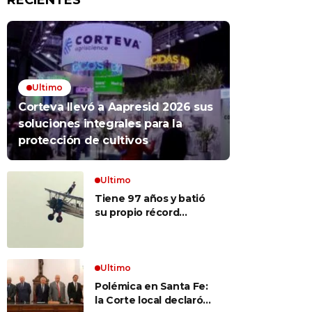
RECIENTES
Ultimo
Corteva llevó a Aapresid 2026 sus
soluciones integrales para la
protección de cultivos
Ultimo
Tiene 97 años y batió
su propio récord
Guinness al convertirse
en la mujer más longeva
del mundo en volar
sobre las alas de un
Ultimo
avión en movimiento:
Polémica en Santa Fe:
«Las palabras ‘no
la Corte local declaró
puedo’ no existen en mi