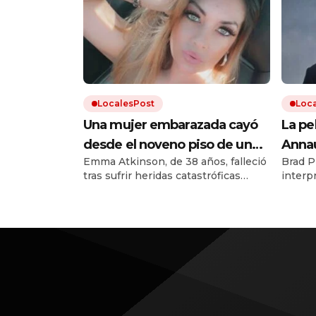
LocalesPost
Loc
Una mujer embarazada cayó
La pe
desde el noveno piso de un
Annau
Emma Atkinson, de 38 años, falleció
Brad P
edificio y murió, pero su bebé
que h
tras sufrir heridas catastróficas
interp
sobrevivió milagrosamente:
copia
luego de caer desde una ventana a
aparie
«Es una niña feliz y sana»
más d
27 metros de altura. Su hija nació
compen
treinta minutos después de la
dispo
trágica caída.