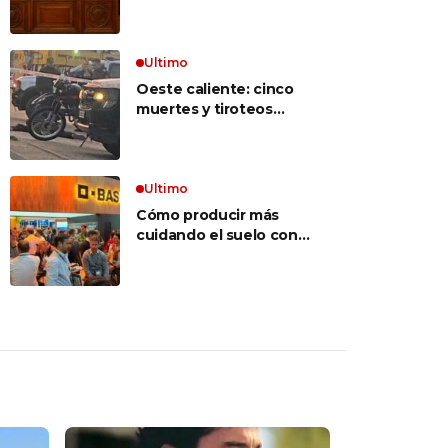
inconstitucional el tope
vocabulario»
a jubilaciones de
privilegio y avaló
haberes de $ 18
Ultimo
millones
Oeste caliente: cinco
muertes y tiroteos
entre bandas narcos en
las últimas semanas
Ultimo
Cómo producir más
cuidando el suelo con
una estrategia integral