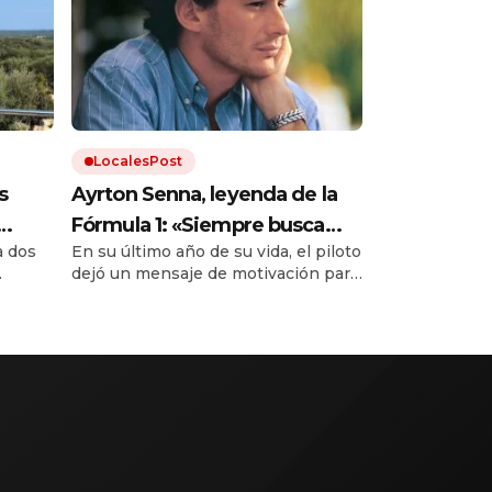
LocalesPost
s
Ayrton Senna, leyenda de la
Fórmula 1: «Siempre busca
a dos
En su último año de su vida, el piloto
mucha fuerza, mucha
dejó un mensaje de motivación para
determinación y haz todo con
us
quienes buscaban cumplir sus
mucho amor»
00
sueños. A 32 años de su muerte, sus
do.
frases continúan siendo una fuente
de inspiración para millones de
personas.