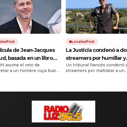
alesPost
LocalesPost
lícula de Jean-Jacques
La Justicia condenó a do
d, basada en un libro
streamers por humillar y
itt asume el reto de
Un tribunal francés condenó 
a vendido 3 millones de
maltratar a un influencer
retar a un hombre cuya buena
streamers por maltratar a un
s y ha sido traducido a
hasta su muerte
ncia y habilidad no
influencer hasta su muerte. S
e 50 idiomas, está
san su arrogancia.
agresores ganaban hasta 6.0
euros al mes con ese conteni
nible en Netflix