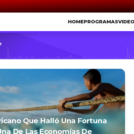
HOME
PROGRAMAS
VIDE
e
icano Que Halló Una Fortuna
 Una De Las Economías De