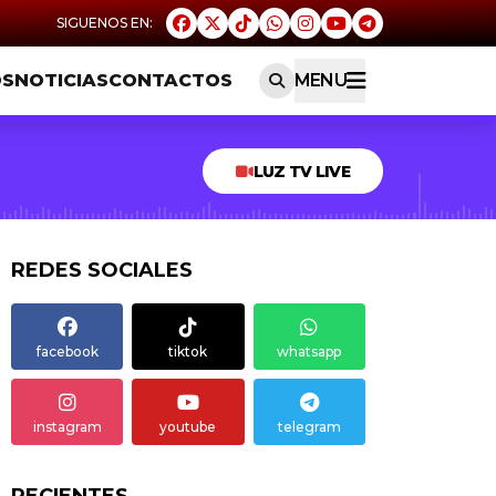
OS
NOTICIAS
CONTACTOS
MENU
LUZ TV LIVE
REDES SOCIALES
facebook
tiktok
whatsapp
instagram
youtube
telegram