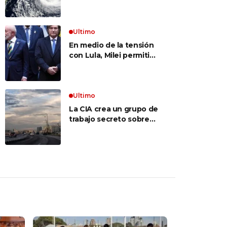
alerta por un ciclón
extratropical, vientos
de 100 km/h y riesgo de
tornado en Brasil
Ultimo
En medio de la tensión
con Lula, Milei permitió
el ingreso al país de la
Marina de Brasil para
realizar ejercicios
militares conjuntos
Ultimo
La CIA crea un grupo de
trabajo secreto sobre
Cuba mientras Trump
presiona a La Habana