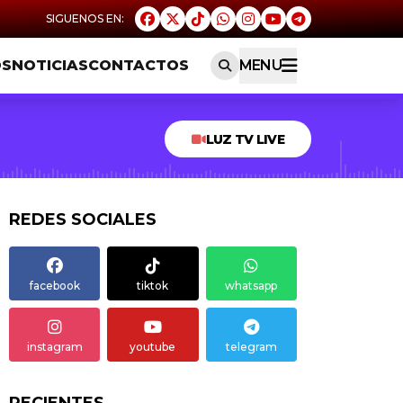
OS
NOTICIAS
CONTACTOS
MENU
LUZ TV LIVE
REDES SOCIALES
facebook
tiktok
whatsapp
instagram
youtube
telegram