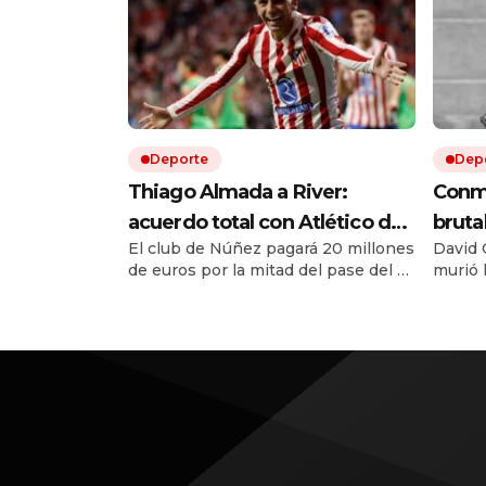
Deporte
Dep
Thiago Almada a River:
Conmo
acuerdo total con Atlético de
bruta
El club de Núñez pagará 20 millones
David O
Madrid y el campeón del
figur
de euros por la mitad del pase del ex
murió 
mundo llega por una cifra
Vélez. Le ganó la pulseada a
atacad
récord
Flamengo y es la transferencia más
en un 
cara en la historia del fútbol
argentino. El equipo de Coudet se
sigue reforzando con una inversión
de 67 millones de dólares solo en
fichajes.