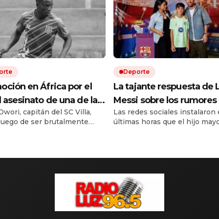
orte
Deporte
ción en África por el
La tajante respuesta de 
l asesinato de una de las
Messi sobre los rumores 
wori, capitán del SC Villa,
Las redes sociales instalaron 
as del fútbol ugandés
salida de su hijo Thiago 
luego de ser brutalmente
últimas horas que el hijo mayo
Inter Miami a La Masía d
o durante un asalto ocurrido
capitán argentino dejaría las
Barcelona
barrio de Kampala.
inferiores de Inter Miami para
incorporarse a La Masía. Ante
debut frente a Atlético San Lu
la Leagues Cup, Leo fue cons
sobre esas versiones durante
llegada al estadio. Su respues
tan breve como […]