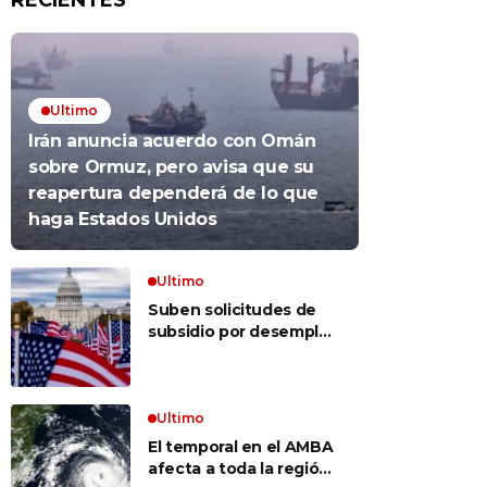
RECIENTES
Ultimo
Irán anuncia acuerdo con Omán
sobre Ormuz, pero avisa que su
reapertura dependerá de lo que
haga Estados Unidos
Ultimo
Suben solicitudes de
subsidio por desempleo
en EEUU, pero despidos
siguen bajos
Ultimo
El temporal en el AMBA
afecta a toda la región: