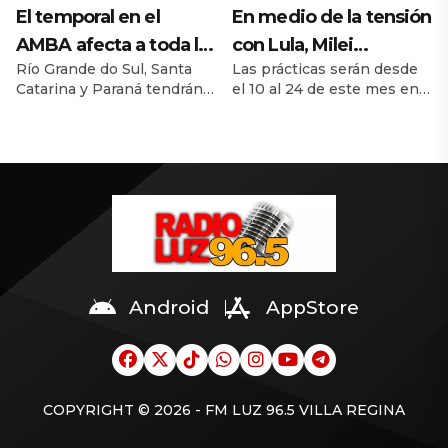
inflación sigue por encima
El temporal en el
En medio de la tensión
del objetivo de la Fed, lo
AMBA afecta a toda la
con Lula, Milei
que podría afectar futuras
Río Grande do Sul, Santa
Las prácticas serán desde
región: alerta por un
permitió el ingreso al
tasas.
Catarina y Paraná tendrán
el 10 al 24 de este mes en
ciclón extratropical,
país de la Marina de
fuertes lluvias, granizo y
la base naval Puerto
vientos de 100 km/h y
Brasil para realizar
riesgo de daños entre hoy
Belgrano, de Mar de Plata.
y el viernes. San Paulo, Río
riesgo de tornado en
ejercicios militares
de Janeiro, Minas Gerais y
Brasil
conjuntos
Mato Grosso do Sul
también pueden registrar
tormentas. Uruguay
también está en alerta.
Android
AppStore
COPYRIGHT © 2026 - FM LUZ 96.5 VILLA REGINA