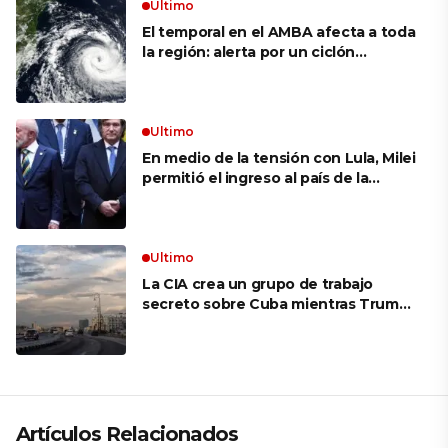
Ultimo
El temporal en el AMBA afecta a toda
la región: alerta por un ciclón
extratropical, vientos de 100 km/h y
riesgo de tornado en Brasil
Ultimo
En medio de la tensión con Lula, Milei
permitió el ingreso al país de la
Marina de Brasil para realizar
ejercicios militares conjuntos
Ultimo
La CIA crea un grupo de trabajo
secreto sobre Cuba mientras Trump
presiona a La Habana
Artículos Relacionados