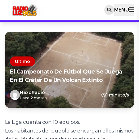
MENU
Ultimo
El Campeonato De Fútbol Que Se Juega
En El Cráter De Un Volcán Extinto
NexoRadio
1 minuto/s
Hace 2 meses
La Liga cuenta con 10 equipos.
Los habitantes del pueblo se encargan ellos mismos