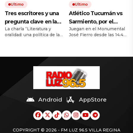
Ultimo
Ultimo
Tres escritores y una
Atlético Tucumán vs
pregunta clave en la
Sarmiento, por el
La charla “Literatura y
Juegan en el Monumental
Feria de Editores: ¿se
Torneo Clausura EN
oralidad: una política de la
José Fierro desde las 14.45,
puede aprender a
VIVO: a qué hora
escucha” puso en
por ESPN Premium. El
escuchar?
juegan, formaciones y
discusión la atención, la
Decano va por su primer
autoría y los modos de
triunfo como local. El Verde
cómo ver el partido
construir literatura. Dani
busca sumar en su lucha
Zelko, Santiago Loza y
por la permanencia.
Marie Gouiric compartieron
sus métodos de trabajo. La
escucha apareció como
una práctica artística y
también política.
Android
AppStore
COPYRIGHT © 2026 - FM LUZ 96.5 VILLA REGINA