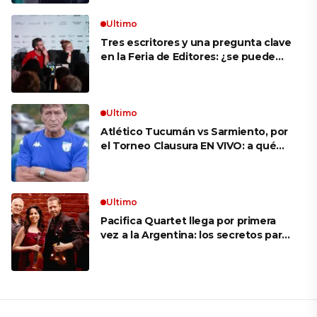
Ultimo
Tres escritores y una pregunta clave
en la Feria de Editores: ¿se puede
aprender a escuchar?
Ultimo
Atlético Tucumán vs Sarmiento, por
el Torneo Clausura EN VIVO: a qué
hora juegan, formaciones y cómo ver
el partido
Ultimo
Pacifica Quartet llega por primera
vez a la Argentina: los secretos para
mantener a un cuarteto de cuerdas
que respeta lo antiguo y mira al
futuro