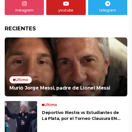
instagram
youtube
telegram
RECIENTES
Ultimo
Murió Jorge Messi, padre de Lionel Messi
Ultimo
Deportivo Riestra vs Estudiantes de
La Plata, por el Torneo Clausura EN
VIVO: a qué hora juegan,
formaciones y cómo ver el partido