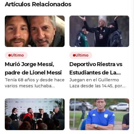
Artículos Relacionados
Ultimo
Ultimo
Murió Jorge Messi,
Deportivo Riestra vs
padre de Lionel Messi
Estudiantes de La
Tenía 68 años y desde hace
Juegan en el Guillermo
Plata, por el Torneo
varios meses luchaba
Laza desde las 14.45, por
Clausura EN VIVO: a
contra una enfermedad.
TNT Sports. El equipo de
qué hora juegan,
Padre, representante y
Duró busca recuperarse de
administrador, fue una
dos derrotas al hilo. El
formaciones y cómo
figura decisiva en la carrera
Pincha viene de caer ante
ver el partido
de su hijo. Desde los
Boca.
primeros pasos en Rosario
hasta la construcción de
una marca global.