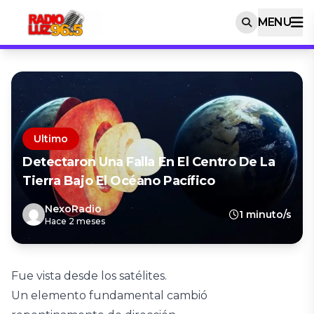
MENU
Ultimo
Detectaron Una Falla En El Centro De La
Tierra Bajo El Océano Pacífico
NexoRadio
1 minuto/s
Hace 2 meses
Fue vista desde los satélites.
Un elemento fundamental cambió