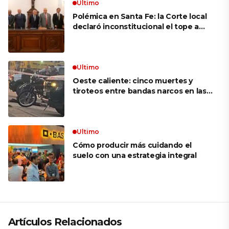
puedo’ no existen en mi vocabulario»
Ultimo
Polémica en Santa Fe: la Corte local
declaró inconstitucional el tope a
jubilaciones de privilegio y avaló
haberes de $ 18 millones
Ultimo
Oeste caliente: cinco muertes y
tiroteos entre bandas narcos en las
últimas semanas
Ultimo
Cómo producir más cuidando el
suelo con una estrategia integral
Artículos Relacionados