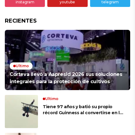
instagram
youtube
telegram
RECIENTES
Ultimo
Corteva llevó a Aapresid 2026 sus soluciones
integrales para la protección de cultivos
Ultimo
Tiene 97 años y batió su propio
récord Guinness al convertirse en la
mujer más longeva del mundo en
volar sobre las alas de un avión en
movimiento: «Las palabras ‘no