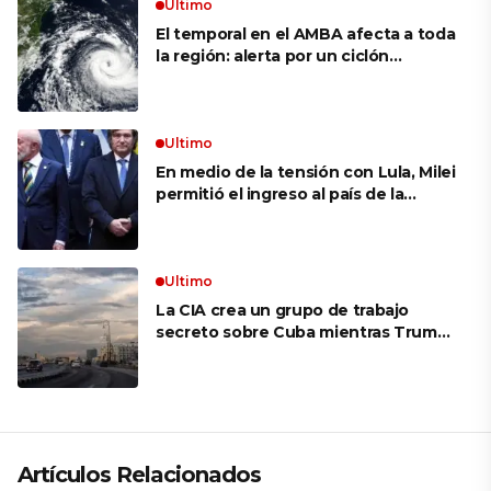
Ultimo
El temporal en el AMBA afecta a toda
la región: alerta por un ciclón
extratropical, vientos de 100 km/h y
riesgo de tornado en Brasil
Ultimo
En medio de la tensión con Lula, Milei
permitió el ingreso al país de la
Marina de Brasil para realizar
ejercicios militares conjuntos
Ultimo
La CIA crea un grupo de trabajo
secreto sobre Cuba mientras Trump
presiona a La Habana
Artículos Relacionados