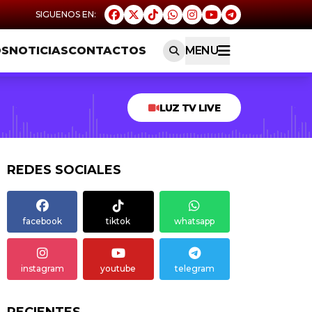
OS
NOTICIAS
CONTACTOS
MENU
LUZ TV LIVE
REDES SOCIALES
facebook
tiktok
whatsapp
instagram
youtube
telegram