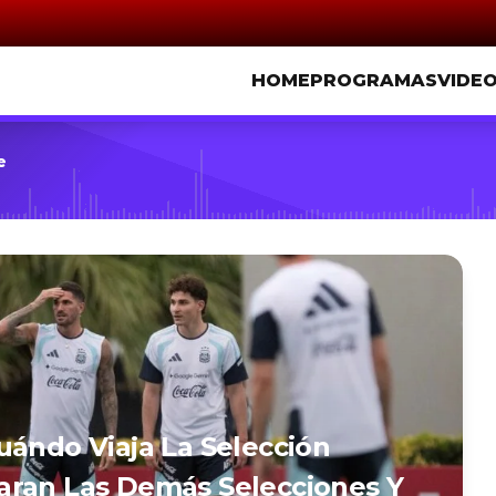
HOME
PROGRAMAS
VIDE
e
uándo Viaja La Selección
aran Las Demás Selecciones Y