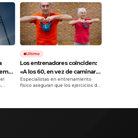
Ultimo
a
Los entrenadores coinciden:
tema
«A los 60, en vez de caminar
 el
Especialistas en entrenamiento
20 minutos, es mucho más
,
físico aseguran que los ejercicios de
eficaz hacer ejercicios como
fuerza ofrecen mayores ventajas.
sentadilla con silla o flexiones
s
as
en la encimera de la cocina»
co con
as
tatales