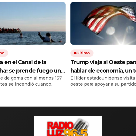
imo
Ultimo
 en el Canal de la
Trump viaja al Oeste par
a: se prende fuego un
hablar de economía, un 
e de goma con al menos 157
El líder estadounidense visita
repleto de inmigrantes
en el que es débil según
tes se incendió cuando
oeste para apoyar a su partido
e a Gran Bretaña
sondeos
ba llegar a Inglaterra. Todos
destacando diferencias en
n saltar al agua.
economía y seguridad con su
rivales políticos. Las encuest
reflejan el descontento públi
su gestión económica, mientr
enfrenta críticas de líderes es
opositores.