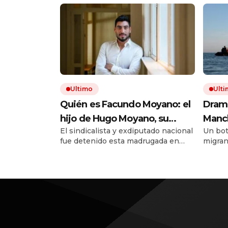
Ultimo
Ult
Quién es Facundo Moyano: el
Drama
hijo de Hugo Moyano, su
Manch
El sindicalista y exdiputado nacional
Un bot
carrera política, sus vínculos
bote 
fue detenido esta madrugada en
migran
con la farándula y por qué
frent
Belgrano, acusado de lesiones y
intenta
volvió a ser noticia
privación ilegítima de la libertad.
debiero
Una modelo que estaba con él salió
corriendo a la calle, semidesnuda y
bajo los efectos de estupefacientes.