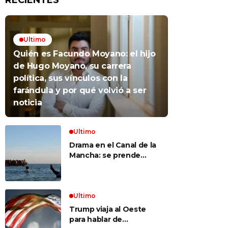
RECIENTES
Ultimo
Quién es Facundo Moyano: el hijo
de Hugo Moyano, su carrera
política, sus vínculos con la
farándula y por qué volvió a ser
noticia
Ultimo
Drama en el Canal de la
Mancha: se prende
fuego un bote repleto
de inmigrantes frente a
Gran Bretaña
Ultimo
Trump viaja al Oeste
para hablar de