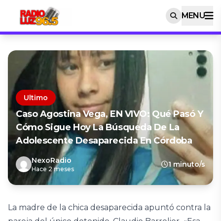
MENU
Ultimo
Caso Agostina Vega, EN VIVO: Qué Pasó Y
Cómo Sigue Hoy La Búsqueda De La
Adolescente Desaparecida En Córdoba
NexoRadio
1 minuto/s
Hace 2 meses
La madre de la chica desaparecida apuntó contra la