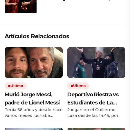
mantener a un cuarteto de cuerdas
que respeta lo antiguo y mira al
futuro
Artículos Relacionados
Ultimo
Ultimo
Murió Jorge Messi,
Deportivo Riestra vs
padre de Lionel Messi
Estudiantes de La
Tenía 68 años y desde hace
Juegan en el Guillermo
Plata, por el Torneo
varios meses luchaba
Laza desde las 14.45, por
Clausura EN VIVO: a
contra una enfermedad.
TNT Sports. El equipo de
qué hora juegan,
Padre, representante y
Duró busca recuperarse de