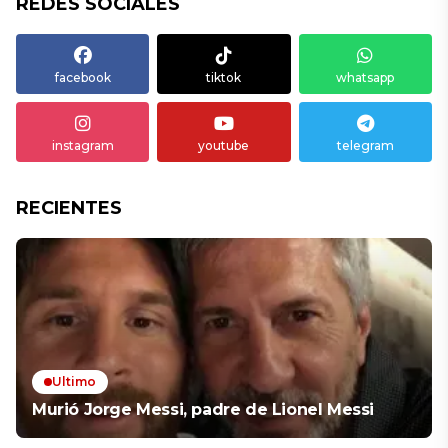
REDES SOCIALES
facebook
tiktok
whatsapp
instagram
youtube
telegram
RECIENTES
Ultimo
Murió Jorge Messi, padre de Lionel Messi