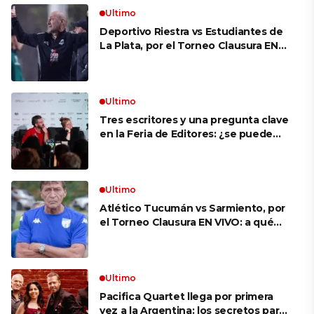
Ultimo
Deportivo Riestra vs Estudiantes de
La Plata, por el Torneo Clausura EN
VIVO: a qué hora juegan,
formaciones y cómo ver el partido
Ultimo
Tres escritores y una pregunta clave
en la Feria de Editores: ¿se puede
aprender a escuchar?
Ultimo
Atlético Tucumán vs Sarmiento, por
el Torneo Clausura EN VIVO: a qué
hora juegan, formaciones y cómo ver
el partido
Ultimo
Pacifica Quartet llega por primera
vez a la Argentina: los secretos para