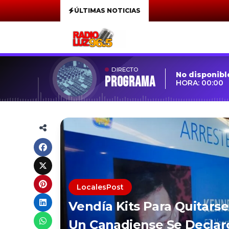
ÚLTIMAS NOTICIAS
DIRECTO
No disponibl
Programa
HORA: 00:00
LocalesPost
Vendía Kits Para Quitars
Un Canadiense Se Declar