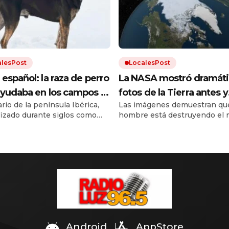
alesPost
LocalesPost
español: la raza de perro
La NASA mostró dramáti
yudaba en los campos y
fotos de la Tierra antes y
rio de la península Ibérica,
Las imágenes demuestran que
stá en proceso de
después del cambio clim
ilizado durante siglos como
hombre está destruyendo el 
eración
de trabajo. Debido a los cruces
El calentamiento global trae
as razas y a la falta de un
inundaciones, incendios y
ar oficial, el dogo español
desmontes. Y la urbanización
al borde la extinción.
el resto.
Android
AppStore