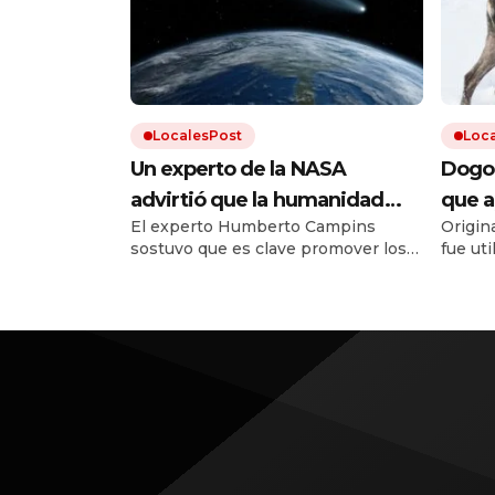
LocalesPost
Loc
Un experto de la NASA
Dogo 
advirtió que la humanidad
que a
El experto Humberto Campins
Origina
debe prepararse para el
que e
sostuvo que es clave promover los
fue ut
impacto de un asteroide:
recup
planes de defensa planetaria para
perro 
«Volverá a ocurrir»
evitar un fenómeno como el que
con otr
extinguió a los dinosaurios.
estánd
estuvo 