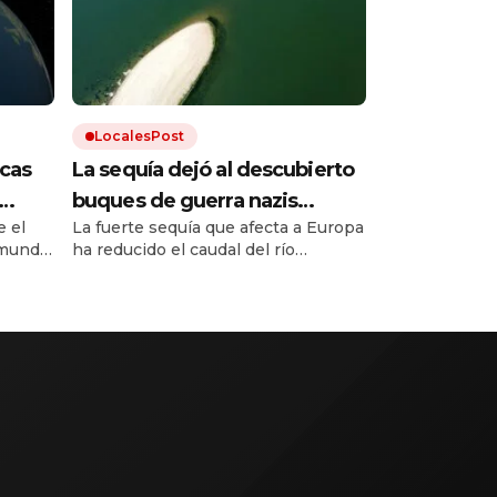
LocalesPost
cas
La sequía dejó al descubierto
buques de guerra nazis
 el
La fuerte sequía que afecta a Europa
ático
hundidos en un río europeo
mundo.
ha reducido el caudal del río
Danubio hasta niveles
inusualmente bajos. Dejó al
 hace
descubierto los restos de decenas
de buques de guerra alemanes
hundidos durante la Segunda Guerra
Mundial.