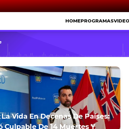
HOME
PROGRAMAS
VIDE
e
e La Vida En Decenas De Países:
ó Culpable De 14 Muertes Y