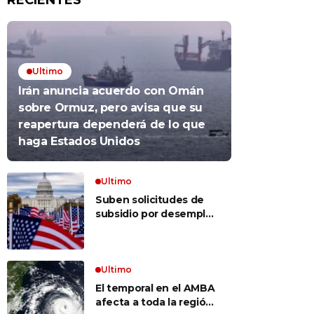
RECIENTES
Ultimo
Irán anuncia acuerdo con Omán
sobre Ormuz, pero avisa que su
reapertura dependerá de lo que
haga Estados Unidos
Ultimo
Suben solicitudes de
subsidio por desempleo
en EEUU, pero despidos
siguen bajos
Ultimo
El temporal en el AMBA
afecta a toda la región: