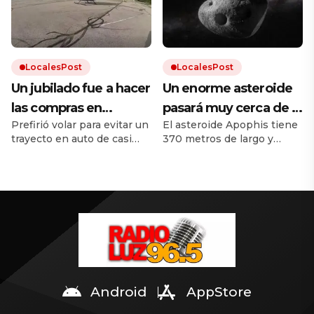
Quién era el joven, las
una temperatura ideal
primeras hipótesis y el
antecedente del asesinato
y dejarlo que trabaje”
de Valeria Márquez.
LocalesPost
LocalesPost
Un jubilado fue a hacer
Un enorme asteroide
las compras en
pasará muy cerca de la
Prefirió volar para evitar un
El asteroide Apophis tiene
helicóptero para evitar
Tierra y los científicos
trayecto en auto de casi
370 metros de largo y
el tráfico
temen que traiga
una hora. No recibió
pasará a menos de 32 000
consecuencias
ninguna sanción porque
kilómetros de la Tierra. Dos
tenía licencia.
naves espaciales estará
cerca del asteroide para
observarlo. Mirá los videos
en la nota.
Android
AppStore