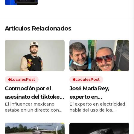
región está cambiando y esperamos
que así también sea en Brasil»
Artículos Relacionados
LocalesPost
LocalesPost
Conmoción por el
José María Rey,
asesinato del tiktoker
experto en
El influencer mexicano
El experto en electricidad
César Gastélum: le
climatización: “La
estaba en un directo con
habla del uso de los
dispararon mientras
gente no sabe usar el
más de medio millón de
aparatos de aire
transmitía en vivo en
aire acondicionado;
espectadores cuando
acondicionado con la
recibió un balazo mortal.
llegada del calor.
plena calle
hay que programar