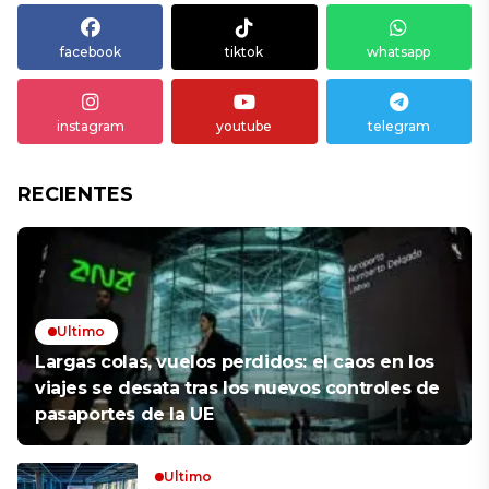
facebook
tiktok
whatsapp
instagram
youtube
telegram
RECIENTES
Ultimo
Largas colas, vuelos perdidos: el caos en los
viajes se desata tras los nuevos controles de
pasaportes de la UE
Ultimo