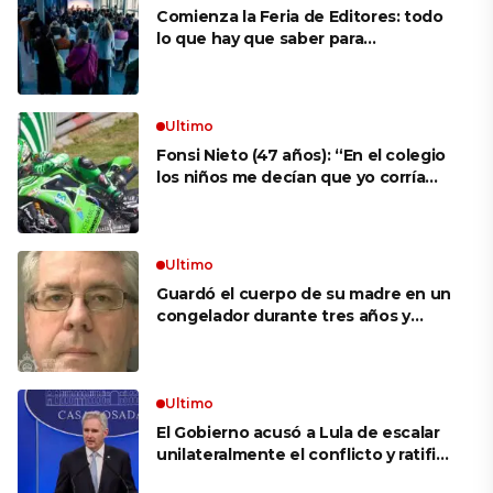
Comienza la Feria de Editores: todo
lo que hay que saber para
aprovechar la visita
Ultimo
Fonsi Nieto (47 años): “En el colegio
los niños me decían que yo corría
porque mi tío ponía el dinero. Tuve
que ganar muchas carreras para que
me respetaran por ser Fonsi”
Ultimo
Guardó el cuerpo de su madre en un
congelador durante tres años y
cobró 100.000 dólares en pagos que
no le correspondían: la insólita
explicación cuando lo detuvieron
Ultimo
El Gobierno acusó a Lula de escalar
unilateralmente el conflicto y ratificó
el apoyo de Milei a Bolsonaro: «La