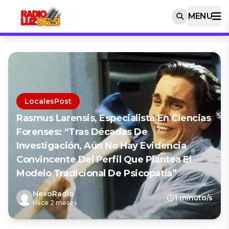
MENU
LocalesPost
Rasmus Larensis, Especialista En Ciencias
Forenses: “Tras Décadas De
Investigación, Aún No Hay Evidencia
Convincente Del Perfil Que Plantea El
Modelo Tradicional De Psicopatía”
NexoRadio
1 minuto/s
Hace 2 meses