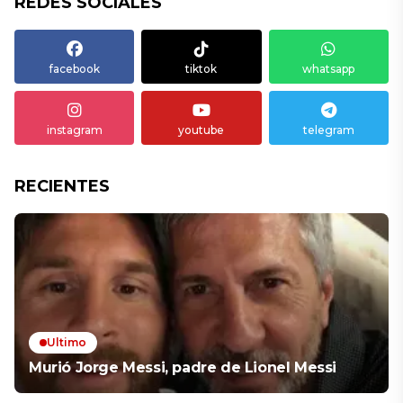
REDES SOCIALES
facebook
tiktok
whatsapp
instagram
youtube
telegram
RECIENTES
Ultimo
Murió Jorge Messi, padre de Lionel Messi