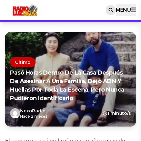
MENU
Ultimo
Pasó Horas Dentro De La Casa Después
De Asesinar A Una Familia, Dejó ADN Y
Huellas Por Toda La Escena, Pero Nunca
Pudieron Identificarlo
NexoRadio
1 minuto/s
Hace 2 meses
El crimen ocurrió en la víspera de año nuevo del