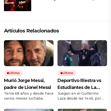
mantener a un cuarteto de cuerdas
que respeta lo antiguo y mira al
futuro
Artículos Relacionados
Ultimo
Ultimo
Murió Jorge Messi,
Deportivo Riestra vs
padre de Lionel Messi
Estudiantes de La
Tenía 68 años y desde hace
Juegan en el Guillermo
Plata, por el Torneo
varios meses luchaba
Laza desde las 14.45, por
Clausura EN VIVO: a
contra una enfermedad.
TNT Sports. El equipo de
qué hora juegan,
Padre, representante y
Duró busca recuperarse de