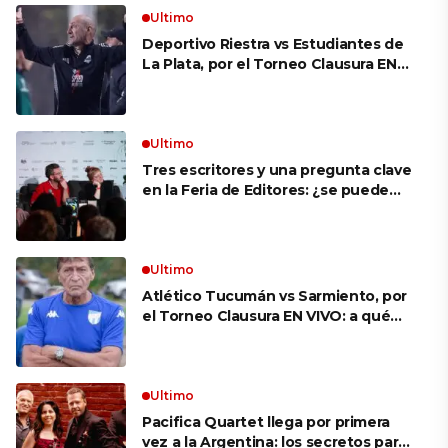
Ultimo
Deportivo Riestra vs Estudiantes de
La Plata, por el Torneo Clausura EN
VIVO: a qué hora juegan,
formaciones y cómo ver el partido
Ultimo
Tres escritores y una pregunta clave
en la Feria de Editores: ¿se puede
aprender a escuchar?
Ultimo
Atlético Tucumán vs Sarmiento, por
el Torneo Clausura EN VIVO: a qué
hora juegan, formaciones y cómo ver
el partido
Ultimo
Pacifica Quartet llega por primera
vez a la Argentina: los secretos para