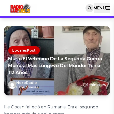
MENU
LocalesPost
Murió El Veterano De La Segunda Guerra
Mundial Más Longevo Del Mundo: Tenía
112 Años
NexoRadio
1 minuto/s
Hace 2 meses
Ilie Ciocan falleció en Rumania. Era el segundo