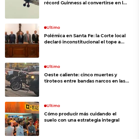
récord Guinness al convertirse en la
mujer más longeva del mundo en
volar sobre las alas de un avión en
movimiento: «Las palabras ‘no
puedo’ no existen en mi vocabulario»
Ultimo
Polémica en Santa Fe: la Corte local
declaró inconstitucional el tope a
jubilaciones de privilegio y avaló
haberes de $ 18 millones
Ultimo
Oeste caliente: cinco muertes y
tiroteos entre bandas narcos en las
últimas semanas
Ultimo
Cómo producir más cuidando el
suelo con una estrategia integral