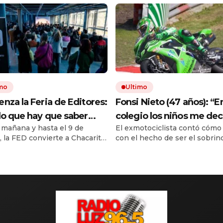
imo
Ultimo
nza la Feria de Editores:
Fonsi Nieto (47 años): “En
lo que hay que saber
colegio los niños me dec
mañana y hasta el 9 de
El exmotociclista contó cómo 
aprovechar la visita
que yo corría porque mi 
, la FED convierte a Chacarita
con el hecho de ser el sobrin
ponía el dinero. Tuve qu
principal punto de encuentro
popular Ángel Nieto. El accid
ganar muchas carreras p
bro independiente. La muestra
que le cambió la vida y a qué 
sellos de la Argentina y del
dedica actualmente.
que me respetaran por s
or, actividades y propuestas
Fonsi”
ctores, libreros y bibliotecas.
uía resume seis datos
entales para organizar la