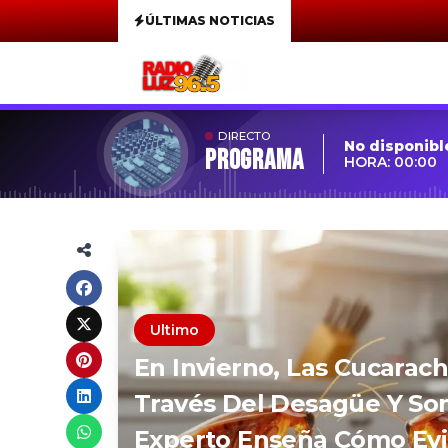
ÚLTIMAS NOTICIAS
DIRECTO
No disponibl
Programa
HORA: 00:00
Ultimo
En Invierno, Las Cucarac
Través Del Desagüe Y Son
Experto Enseña Cómo Evit