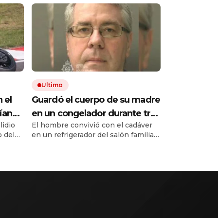
Ultimo
 el
Guardó el cuerpo de su madre
ían
en un congelador durante tres
lidio
El hombre convivió con el cadáver
tío
años y cobró 100.000 dólares
o del
en un refrigerador del salón familiar
e
en pagos que no le
ente
de la casa. Fue arrestado luego de
ara
correspondían: la insólita
se
que la policía descubriera los restos
de la mujer de 89 años.
er
explicación cuando lo
detuvieron