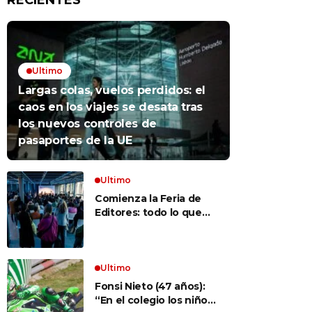
RECIENTES
Ultimo
Largas colas, vuelos perdidos: el
caos en los viajes se desata tras
los nuevos controles de
pasaportes de la UE
Ultimo
Comienza la Feria de
Editores: todo lo que
hay que saber para
aprovechar la visita
Ultimo
Fonsi Nieto (47 años):
“En el colegio los niños