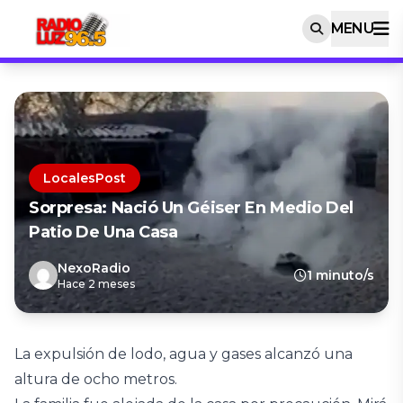
MENU
LocalesPost
Sorpresa: Nació Un Géiser En Medio Del
Patio De Una Casa
NexoRadio
1 minuto/s
Hace 2 meses
La expulsión de lodo, agua y gases alcanzó una
altura de ocho metros.