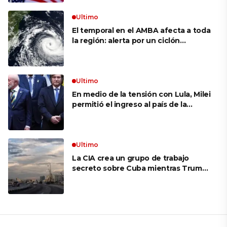
Ultimo
El temporal en el AMBA afecta a toda
la región: alerta por un ciclón
extratropical, vientos de 100 km/h y
riesgo de tornado en Brasil
Ultimo
En medio de la tensión con Lula, Milei
permitió el ingreso al país de la
Marina de Brasil para realizar
ejercicios militares conjuntos
Ultimo
La CIA crea un grupo de trabajo
secreto sobre Cuba mientras Trump
presiona a La Habana