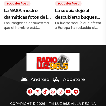
LocalesPost
LocalesPost
La NASA mostró
La sequía dejó al
dramáticas fotos de la
descubierto buques
Las imágenes demuestran
La fuerte sequía que afecta
Tierra antes y después
de guerra nazis
que el hombre está
a Europa ha reducido el
del cambio climático
hundidos en un río
destruyendo el mundo. El
caudal del río Danubio
europeo
calentamiento global trae
hasta niveles inusualmente
inundaciones, incendios y
bajos. Dejó al descubierto
desmontes. Y la
los restos de decenas de
urbanización hace el resto.
buques de guerra alemanes
hundidos durante la
Segunda Guerra Mundial.
Android
AppStore
COPYRIGHT © 2026 - FM LUZ 96.5 VILLA REGINA