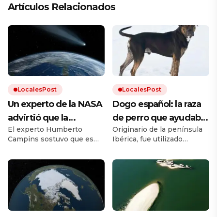
Artículos Relacionados
LocalesPost
LocalesPost
Un experto de la NASA
Dogo español: la raza
advirtió que la
de perro que ayudaba
El experto Humberto
Originario de la península
humanidad debe
en los campos y que
Campins sostuvo que es
Ibérica, fue utilizado
prepararse para el
está en proceso de
clave promover los planes
durante siglos como perro
impacto de un
recuperación
de defensa planetaria para
de trabajo. Debido a los
evitar un fenómeno como
cruces con otras razas y a la
asteroide: «Volverá a
el que extinguió a los
falta de un estándar oficial,
ocurrir»
dinosaurios.
el dogo español estuvo al
borde la extinción.