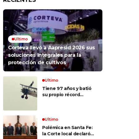
RECIENTES
Ultimo
Corteva llevó a Aapresid 2026 sus
soluciones integrales para la
protección de cultivos
Ultimo
Tiene 97 años y batió
su propio récord
Guinness al convertirse
en la mujer más longeva
del mundo en volar
sobre las alas de un
Ultimo
avión en movimiento:
Polémica en Santa Fe:
«Las palabras ‘no
la Corte local declaró
puedo’ no existen en mi