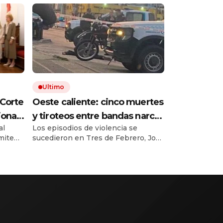
Ultimo
 Corte
Oeste caliente: cinco muertes
ional
y tiroteos entre bandas narcos
al
Los episodios de violencia se
en las últimas semanas
ímite
sucedieron en Tres de Febrero, José
s de $
C. Paz, La Matanza y Hurlingham.
laro.
Hubo dos policías y tres
ucido
delincuentes muerto, mientras
er
crece la pelea por el control del
tro del
narcomenudeo.