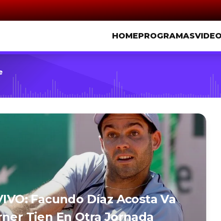
HOME
PROGRAMAS
VIDE
e
 VIVO: Facundo Díaz Acosta Va
rner Tien En Otra Jornada