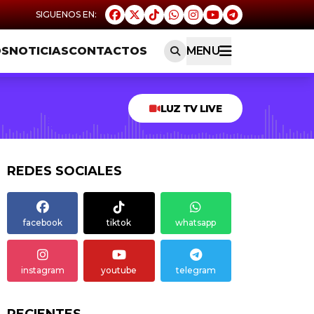
OS
NOTICIAS
CONTACTOS
MENU
LUZ TV LIVE
REDES SOCIALES
facebook
tiktok
whatsapp
instagram
youtube
telegram