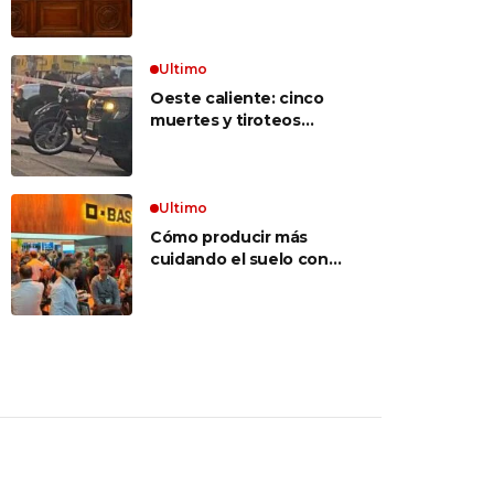
inconstitucional el tope
vocabulario»
a jubilaciones de
privilegio y avaló
haberes de $ 18
Ultimo
millones
Oeste caliente: cinco
muertes y tiroteos
entre bandas narcos en
las últimas semanas
Ultimo
Cómo producir más
cuidando el suelo con
una estrategia integral